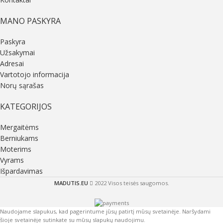
MANO PASKYRA
Paskyra
Užsakymai
Adresai
Vartotojo informacija
Norų sąrašas
KATEGORIJOS
Mergaitėms
Berniukams
Moterims
Vyrams
Išpardavimas
MADUTIS.EU
2022 Visos teisės saugomos.
Naudojame slapukus, kad pagerintume jūsų patirtį mūsų svetainėje. Naršydami
šioje svetainėje sutinkate su mūsų slapukų naudojimu.