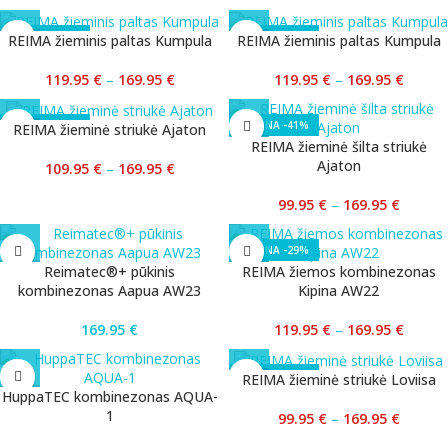
-29%
-29%
REIMA žieminis paltas Kumpula
REIMA žieminis paltas Kumpula
119.95
€
–
169.95
€
119.95
€
–
169.95
€
-35%
-41%
REIMA žieminė striukė Ajaton
REIMA žieminė šilta striukė
Ajaton
109.95
€
–
169.95
€
99.95
€
–
169.95
€
-29%
Reimatec®+ pūkinis
REIMA žiemos kombinezonas
kombinezonas Aapua AW23
Kipina AW22
169.95
€
119.95
€
–
169.95
€
-41%
REIMA žieminė striukė Loviisa
HuppaTEC kombinezonas AQUA-
1
99.95
€
–
169.95
€