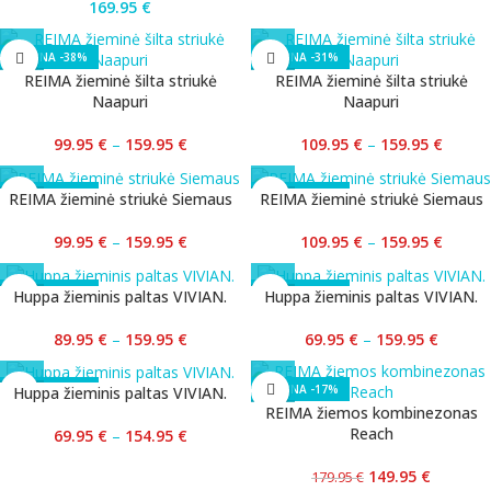
169.95
€
-38%
-31%
REIMA žieminė šilta striukė
REIMA žieminė šilta striukė
Naapuri
Naapuri
99.95
€
–
159.95
€
109.95
€
–
159.95
€
-38%
-31%
REIMA žieminė striukė Siemaus
REIMA žieminė striukė Siemaus
99.95
€
–
159.95
€
109.95
€
–
159.95
€
-40%
-53%
Huppa žieminis paltas VIVIAN.
Huppa žieminis paltas VIVIAN.
89.95
€
–
159.95
€
69.95
€
–
159.95
€
-53%
-17%
Huppa žieminis paltas VIVIAN.
REIMA žiemos kombinezonas
Reach
69.95
€
–
154.95
€
149.95
€
179.95
€