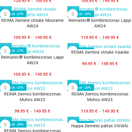
129.95
€
–
149.95
€
109.95
€
–
149.95
€
-27%
-20%
REIMA žieminė striukė Muurame
Reimatec® kombinezonas Lappi
AW24
AW24
109.95
€
–
149.95
€
119.95
€
–
149.95
€
-27%
-33%
REIMA žieminė striukė Vaanila
Reimatec® kombinezonas Lappi
AW24
99.95
€
–
149.95
€
109.95
€
–
149.95
€
-33%
-20%
REIMA žiemos kombinezonas
REIMA žiemos kombinezonas
Muhos AW23
Muhos AW23
99.95
€
–
149.95
€
119.95
€
–
149.95
€
-20%
-40%
Huppa žieminis paltas VIVIAN.
REIMA žiemos kombinezonas