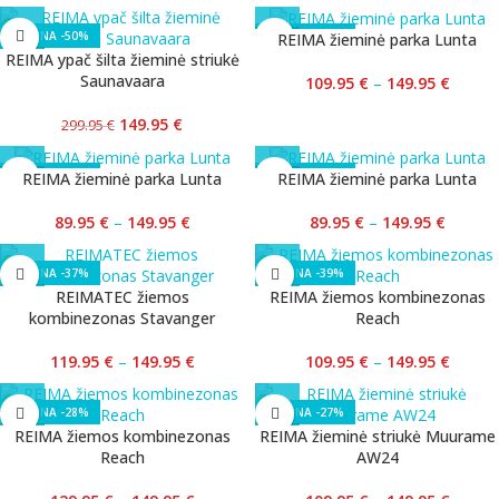
-50%
-27%
REIMA žieminė parka Lunta
REIMA ypač šilta žieminė striukė
Saunavaara
109.95
€
–
149.95
€
149.95
€
299.95
€
-40%
-40%
REIMA žieminė parka Lunta
REIMA žieminė parka Lunta
89.95
€
–
149.95
€
89.95
€
–
149.95
€
-37%
-39%
REIMATEC žiemos
REIMA žiemos kombinezonas
kombinezonas Stavanger
Reach
119.95
€
–
149.95
€
109.95
€
–
149.95
€
-28%
-27%
REIMA žiemos kombinezonas
REIMA žieminė striukė Muurame
Reach
AW24