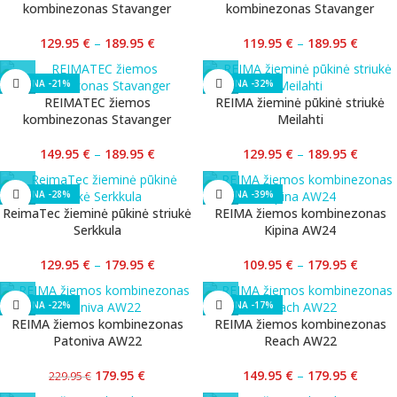
kombinezonas Stavanger
kombinezonas Stavanger
129.95
€
–
189.95
€
119.95
€
–
189.95
€
-21%
-32%
REIMATEC žiemos
REIMA žieminė pūkinė striukė
kombinezonas Stavanger
Meilahti
149.95
€
–
189.95
€
129.95
€
–
189.95
€
-28%
-39%
ReimaTec žieminė pūkinė striukė
REIMA žiemos kombinezonas
Serkkula
Kipina AW24
129.95
€
–
179.95
€
109.95
€
–
179.95
€
-22%
-17%
REIMA žiemos kombinezonas
REIMA žiemos kombinezonas
Patoniva AW22
Reach AW22
179.95
€
149.95
€
–
179.95
€
229.95
€