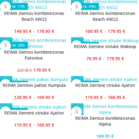
-17%
-39%
REIMA žiemos kombinezonas
REIMA žiemos kombinezonas
Reach AW22
Reach AW22
149.95
€
–
179.95
€
109.95
€
–
179.95
€
-22%
-56%
REIMA žieminė striukė Wakeup
REIMA žiemos kombinezonas
Patoniva.
79.95
€
–
179.95
€
179.95
€
229.95
€
-24%
-29%
REIMA žieminis paltas Kumpula
REIMA žieminė striukė Ajaton
129.95
€
–
169.95
€
119.95
€
–
169.95
€
-29%
REIMA žieminė striukė Ajaton
REIMA žiemos kombinezonas
Kipina
119.95
€
–
169.95
€
169.95
€