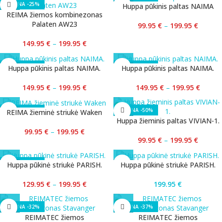
-25%
-50%
Huppa pūkinis paltas NAIMA
REIMA žiemos kombinezonas
Palaten AW23
99.95
€
–
199.95
€
149.95
€
–
199.95
€
-25%
-25%
Huppa pūkinis paltas NAIMA.
Huppa pūkinis paltas NAIMA.
149.95
€
–
199.95
€
149.95
€
–
199.95
€
-50%
-50%
REIMA žieminė striukė Waken
Huppa žieminis paltas VIVIAN-1.
99.95
€
–
199.95
€
99.95
€
–
199.95
€
-35%
Huppa pūkinė striukė PARISH.
Huppa pūkinė striukė PARISH.
129.95
€
–
199.95
€
199.95
€
-32%
-37%
REIMATEC žiemos
REIMATEC žiemos