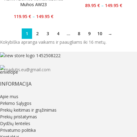
Muhos AW23
89.95
€
–
149.95
€
119.95
€
–
149.95
€
1
2
3
4
…
8
9
10
→
Kokybiška apranga vaikams ir paaugliams iki 16 metų.
madutis.eu@gmail.com
INFORMACIJA
Apie mus
Pirkimo Sąlygos
Prekių keitimas ir grąžinimas
Prekių pristatymas
Dydžių lentelės
Privatumo politika
Kontaktai