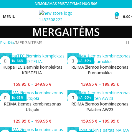
NEMOKAMAS PRISTATYMAS NUO 50€
0
MENIU
0.00
MERGAITĖMS
Pradžia
MERGAITĖMS
-36%
-30%
HuppaTEC žieminis komplektas
REIMA žiemos kombinezonas
KRISTELIA.
Purnumukka
159.95
€
–
249.95
€
139.95
€
–
199.95
€
-35%
-20%
REIMA žiemos kombinezonas
REIMA žiemos kombinezonas
Utsjoki
Palaten AW23
129.95
€
–
199.95
€
159.95
€
–
199.95
€