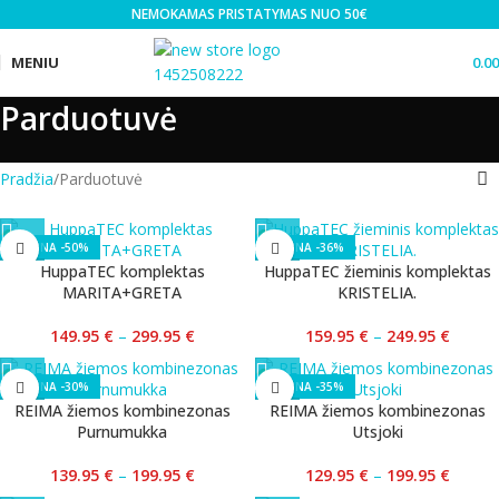
NEMOKAMAS PRISTATYMAS NUO 50€
MENIU
0.0
Parduotuvė
Pradžia
Parduotuvė
-50%
-36%
HuppaTEC komplektas
HuppaTEC žieminis komplektas
MARITA+GRETA
KRISTELIA.
149.95
€
–
299.95
€
159.95
€
–
249.95
€
-30%
-35%
REIMA žiemos kombinezonas
REIMA žiemos kombinezonas
Purnumukka
Utsjoki
139.95
€
–
199.95
€
129.95
€
–
199.95
€