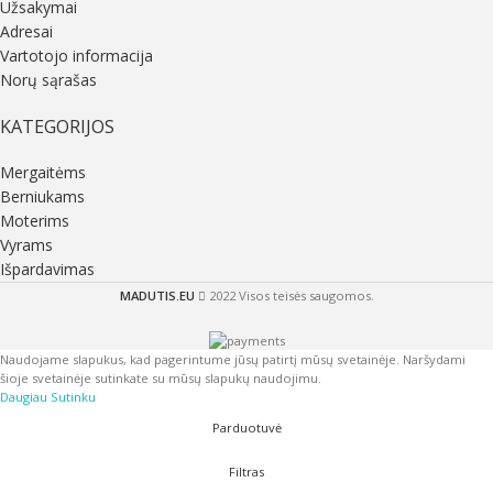
Užsakymai
Adresai
Vartotojo informacija
Norų sąrašas
KATEGORIJOS
Mergaitėms
Berniukams
Moterims
Vyrams
Išpardavimas
MADUTIS.EU
2022 Visos teisės saugomos.
Naudojame slapukus, kad pagerintume jūsų patirtį mūsų svetainėje. Naršydami
šioje svetainėje sutinkate su mūsų slapukų naudojimu.
Daugiau
Sutinku
Parduotuvė
Filtras