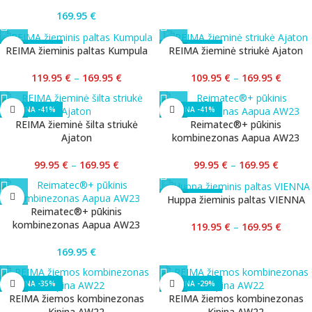
169.95
€
-29%
-35%
REIMA žieminis paltas Kumpula
REIMA žieminė striukė Ajaton
119.95
€
–
169.95
€
109.95
€
–
169.95
€
-41%
-41%
REIMA žieminė šilta striukė
Reimatec®+ pūkinis
Ajaton
kombinezonas Aapua AW23
99.95
€
–
169.95
€
99.95
€
–
169.95
€
-29%
Huppa žieminis paltas VIENNA
Reimatec®+ pūkinis
kombinezonas Aapua AW23
119.95
€
–
169.95
€
169.95
€
-35%
-29%
REIMA žiemos kombinezonas
REIMA žiemos kombinezonas
Kipina AW22
Kipina AW22