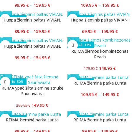
99.95
€
–
159.95
€
109.95
€
–
159.95
€
-40%
-53%
Huppa žieminis paltas VIVIAN.
Huppa žieminis paltas VIVIAN.
89.95
€
–
159.95
€
69.95
€
–
159.95
€
-53%
-17%
Huppa žieminis paltas VIVIAN.
REIMA žiemos kombinezonas
Reach
69.95
€
–
154.95
€
149.95
€
179.95
€
-50%
-27%
REIMA žieminė parka Lunta
REIMA ypač šilta žieminė striukė
Saunavaara
109.95
€
–
149.95
€
149.95
€
299.95
€
-40%
-40%
REIMA žieminė parka Lunta
REIMA žieminė parka Lunta
89.95
€
–
149.95
€
89.95
€
–
149.95
€