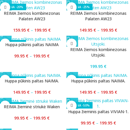
-20%
-25%
REIMA žiemos kombinezonas
REIMA žiemos kombinezonas
Palaten AW23
Palaten AW23
159.95
€
–
199.95
€
149.95
€
–
199.95
€
-50%
Huppa pūkinis paltas NAIMA
REIMA žiemos kombinezonas
Utsjoki.
99.95
€
–
199.95
€
199.95
€
-25%
-25%
Huppa pūkinis paltas NAIMA.
Huppa pūkinis paltas NAIMA.
149.95
€
–
199.95
€
149.95
€
–
199.95
€
-50%
-50%
REIMA žieminė striukė Waken
Huppa žieminis paltas VIVIAN-1.
99.95
€
–
199.95
€
99.95
€
–
199.95
€