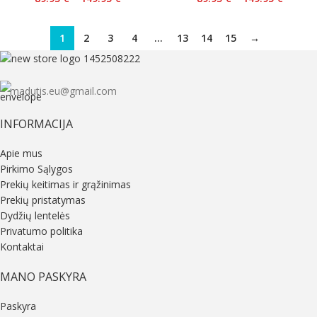
1
2
3
4
…
13
14
15
→
madutis.eu@gmail.com
INFORMACIJA
Apie mus
Pirkimo Sąlygos
Prekių keitimas ir grąžinimas
Prekių pristatymas
Dydžių lentelės
Privatumo politika
Kontaktai
MANO PASKYRA
Paskyra