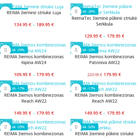
-29%
-28%
REIMA žieminė striukė Luja
ReimaTec žieminė pūkinė striukė
Serkkula
134.95
€
–
189.95
€
129.95
€
–
179.95
€
-39%
-22%
REIMA žiemos kombinezonas
REIMA žiemos kombinezonas
Kipina AW24
Patoniva AW22
109.95
€
–
179.95
€
179.95
€
229.95
€
-17%
-17%
REIMA žiemos kombinezonas
REIMA žiemos kombinezonas
Reach AW22
Reach AW22
149.95
€
–
179.95
€
149.95
€
–
179.95
€
-39%
-50%
REIMA žiemos kombinezonas
REIMA žieminė pūkinė striukė