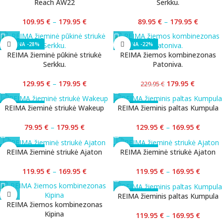
Reach AW22
Serkku.
109.95
€
–
179.95
€
89.95
€
–
179.95
€
-28%
-22%
REIMA žieminė pūkinė striukė
REIMA žiemos kombinezonas
Serkku.
Patoniva.
129.95
€
–
179.95
€
179.95
€
229.95
€
-56%
-24%
REIMA žieminė striukė Wakeup
REIMA žieminis paltas Kumpula
79.95
€
–
179.95
€
129.95
€
–
169.95
€
-29%
-29%
REIMA žieminė striukė Ajaton
REIMA žieminė striukė Ajaton
119.95
€
–
169.95
€
119.95
€
–
169.95
€
-29%
REIMA žieminis paltas Kumpula
REIMA žiemos kombinezonas
Kipina
119.95
€
–
169.95
€