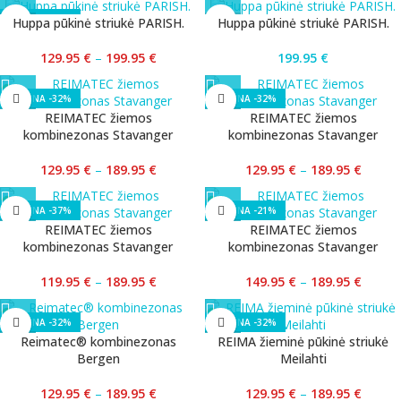
-35%
Huppa pūkinė striukė PARISH.
Huppa pūkinė striukė PARISH.
129.95
€
–
199.95
€
199.95
€
-32%
-32%
REIMATEC žiemos
REIMATEC žiemos
kombinezonas Stavanger
kombinezonas Stavanger
129.95
€
–
189.95
€
129.95
€
–
189.95
€
-37%
-21%
REIMATEC žiemos
REIMATEC žiemos
kombinezonas Stavanger
kombinezonas Stavanger
119.95
€
–
189.95
€
149.95
€
–
189.95
€
-32%
-32%
Reimatec® kombinezonas
REIMA žieminė pūkinė striukė
Bergen
Meilahti
129.95
€
–
189.95
€
129.95
€
–
189.95
€