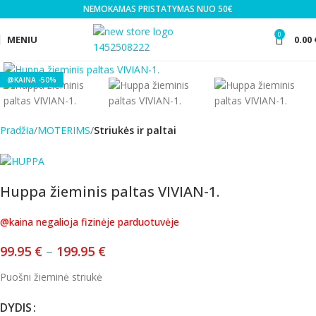
NEMOKAMAS PRISTATYMAS NUO 50€
0
MENIU
0.00
Click to enlarge
-50%
Pradžia
MOTERIMS
Striukės ir paltai
Huppa žieminis paltas VIVIAN-1.
@kaina negalioja fizinėje parduotuvėje
99.95
€
–
199.95
€
Puošni žieminė striukė
DYDIS