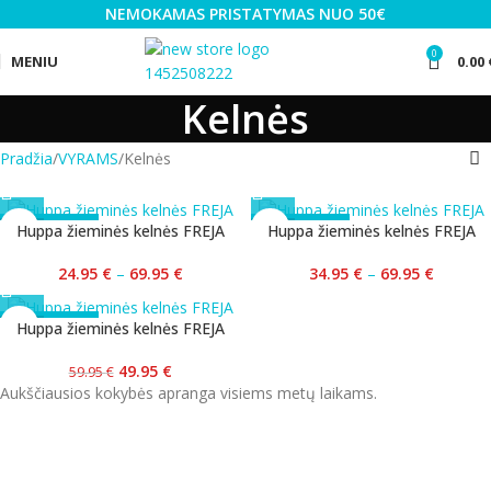
NEMOKAMAS PRISTATYMAS NUO 50€
0
MENIU
0.00
Kelnės
Pradžia
VYRAMS
Kelnės
-50%
-50%
Huppa žieminės kelnės FREJA
Huppa žieminės kelnės FREJA
24.95
€
–
69.95
€
34.95
€
–
69.95
€
-17%
Huppa žieminės kelnės FREJA
49.95
€
59.95
€
Aukščiausios kokybės apranga visiems metų laikams.