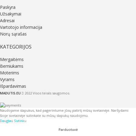
Paskyra
Užsakymai
Adresai
Vartotojo informacija
Norų sąrašas
KATEGORIJOS
Mergaitėms
Berniukams
Moterims
Vyrams
Išpardavimas
MADUTIS.EU
2022 Visos teisės saugomos.
Naudojame slapukus, kad pagerintume jūsų patirtį mūsų svetainėje. Naršydami
šioje svetainėje sutinkate su mūsų slapukų naudojimu.
Daugiau
Sutinku
Parduotuvė