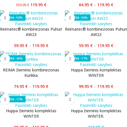
119.95
€
64.95
€
–
119.95
€
159.95
€
-50%
-50%
Pasirinkti savybes
Pasirinkti savybes
Reimatec® kombinezonas Puhuri
Reimatec® kombinezonas Puhuri
AW23
AW23
59.95
€
–
119.95
€
59.95
€
–
119.95
€
-46%
-17%
Pasirinkti savybes
Pasirinkti savybes
REIMA žieminis kombinezonas
Huppa žieminis komplektas
Kurikka
WINTER
74.95
€
–
119.95
€
99.95
€
–
119.95
€
-17%
Pasirinkti savybes
Pasirinkti savybes
Huppa žieminis komplektas
Huppa žieminis komplektas
WINTER
WINTER.