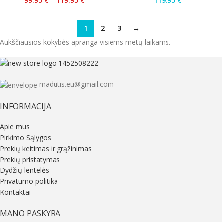
99.95
€
–
119.95
€
119.95
€
1
2
3
→
Aukščiausios kokybės apranga visiems metų laikams.
madutis.eu@gmail.com
INFORMACIJA
Apie mus
Pirkimo Sąlygos
Prekių keitimas ir grąžinimas
Prekių pristatymas
Dydžių lentelės
Privatumo politika
Kontaktai
MANO PASKYRA