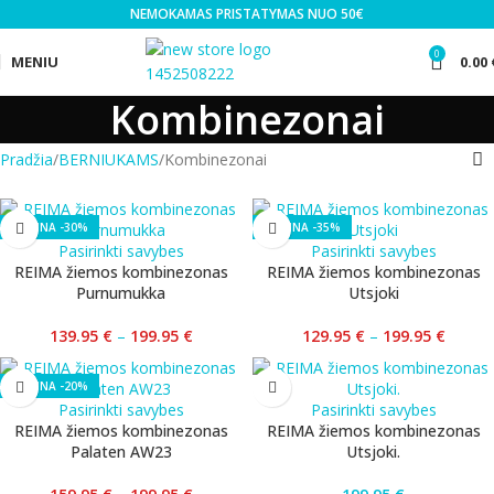
NEMOKAMAS PRISTATYMAS NUO 50€
0
MENIU
0.00
Kombinezonai
Pradžia
BERNIUKAMS
Kombinezonai
-30%
-35%
Pasirinkti savybes
Pasirinkti savybes
REIMA žiemos kombinezonas
REIMA žiemos kombinezonas
Purnumukka
Utsjoki
139.95
€
–
199.95
€
129.95
€
–
199.95
€
-20%
Pasirinkti savybes
Pasirinkti savybes
REIMA žiemos kombinezonas
REIMA žiemos kombinezonas
Palaten AW23
Utsjoki.