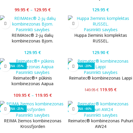
99.95
€
–
129.95
€
129.95
€
Pasirinkti savybes
Pasirinkti savybes
REIMAtec® 2-jų dalių
Huppa žieminis komplektas
kombinezonas Bjorn.
RUSSEL.
129.95
€
129.90
€
-35%
-20%
Pasirinkti savybes
Pasirinkti savybes
Reimatec®+ pūkinis
Reimatec® kombinezonas Lappi
kombinezonas Aapua
119.95
€
149.95
€
109.95
€
–
119.95
€
-25%
-46%
Pasirinkti savybes
Pasirinkti savybes
REIMA žiemos kombinezonas
Reimatec® kombinezonas Puhuri
Krossfjorden
AW24