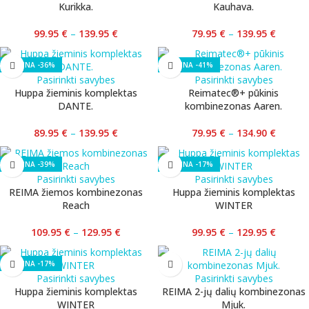
Kurikka.
Kauhava.
99.95
€
–
139.95
€
79.95
€
–
139.95
€
-36%
-41%
Pasirinkti savybes
Pasirinkti savybes
Huppa žieminis komplektas
Reimatec®+ pūkinis
DANTE.
kombinezonas Aaren.
89.95
€
–
139.95
€
79.95
€
–
134.90
€
-39%
-17%
Pasirinkti savybes
Pasirinkti savybes
REIMA žiemos kombinezonas
Huppa žieminis komplektas
Reach
WINTER
109.95
€
–
129.95
€
99.95
€
–
129.95
€
-17%
Pasirinkti savybes
Pasirinkti savybes
Huppa žieminis komplektas
REIMA 2-jų dalių kombinezonas
WINTER
Mjuk.