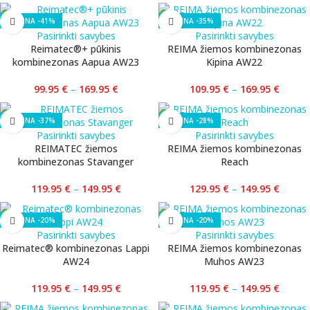
-41%
-35%
Pasirinkti savybes
Pasirinkti savybes
Reimatec®+ pūkinis
REIMA žiemos kombinezonas
kombinezonas Aapua AW23
Kipina AW22
99.95
€
–
169.95
€
109.95
€
–
169.95
€
-37%
-28%
Pasirinkti savybes
Pasirinkti savybes
REIMATEC žiemos
REIMA žiemos kombinezonas
kombinezonas Stavanger
Reach
119.95
€
–
149.95
€
129.95
€
–
149.95
€
-20%
-20%
Pasirinkti savybes
Pasirinkti savybes
Reimatec® kombinezonas Lappi
REIMA žiemos kombinezonas
AW24
Muhos AW23
119.95
€
–
149.95
€
119.95
€
–
149.95
€