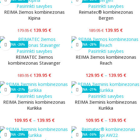
Pasirinkti savybes
Pasirinkti savybes
REIMA žiemos kombinezonas
Reimatec® kombinezonas
Kipina
Bergen
139.95
€
139.95
€
179.95
€
189.95
€
-26%
-28%
Pasirinkti savybes
Pasirinkti savybes
REIMATEC žiemos
REIMA žiemos kombinezonas
kombinezonas Stavanger
Reach
139.95
€
129.95
€
–
139.95
€
189.95
€
-21%
-21%
Pasirinkti savybes
Pasirinkti savybes
REIMA žieminis kombinezonas
REIMA žieminis kombinezonas
Kurikka
Kurikka
109.95
€
–
139.95
€
109.95
€
–
139.95
€
-29%
-36%