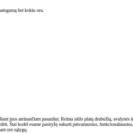
 patogumą bet kokiu oru.
šiant juos ateinančiam pasauliui. Reima siūlo platų drabužių, avalynės ir
dėti. Štai kodėl esame pasiryžę sukurti patvariausius, funkcionaliausius
sant oro sąlygų.