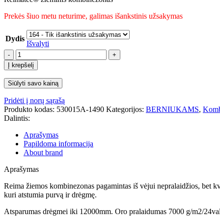
Prekės šiuo metu neturime, galimas išankstinis užsakymas
Dydis
Išvalyti
produkto
kiekis:
Į krepšelį
REIMA
žiemos
Siūlyti savo kainą
kombinezonas
Utsjoki.
Pridėti į norų sąrašą
Produkto kodas:
530015A-1490
Kategorijos:
BERNIUKAMS
,
Komb
Dalintis:
Aprašymas
Papildoma informacija
About brand
Aprašymas
Reima žiemos kombinezonas pagamintas iš vėjui nepralaidžios, bet k
kuri atstumia purvą ir drėgmę.
Atsparumas drėgmei iki 12000mm. Oro pralaidumas 7000 g/m2/24val