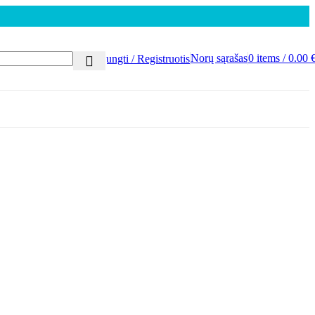
Norų sąrašas
0
items
/
0.00
Prisijungti / Registruotis