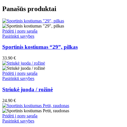
Panašūs produktai
Pridėti į norų sąrašą
This
Pasirinkti savybes
product
has
Sportinis kostiumas “29”, pilkas
multiple
variants.
33.90
€
The
options
may
Pridėti į norų sąrašą
be
This
Pasirinkti savybes
chosen
product
on
has
Striukė juoda / rožinė
the
multiple
product
variants.
24.90
€
page
The
options
may
Pridėti į norų sąrašą
be
This
Pasirinkti savybes
chosen
product