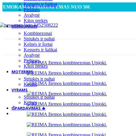
Kepurės ir šalikai
NEMOKAMAS PRISTATYMAS NUO 50€
Pirštinės
Avalynė
Kitos prekės
BERNIUKAMS
Kombinezonai
Striukės ir paltai
Kelnės ir šortai
Kepurės ir šalikai
Avalynė
Pirštinės
Kitos prekės
MOTERIMS
Striukės ir paltai
Kelnės
VYRAMS
Striukės ir paltai
Kelnės
IŠPARDAVIMAS 🔥