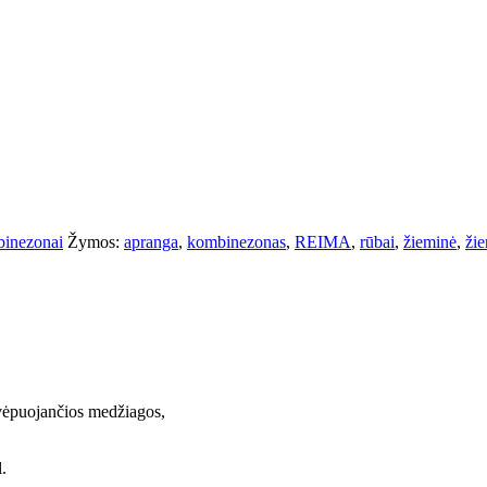
inezonai
Žymos:
apranga
,
kombinezonas
,
REIMA
,
rūbai
,
žieminė
,
žie
vėpuojančios medžiagos,
.