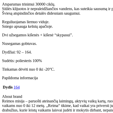
Atsparumas trinimui 30000 ciklų.
Siūlės klijuotos ir nepraleidžiančios vandens, kas suteikia sausumą ir
Šviesą atspindinčios detalės didesniam saugumui.
Reguliuojamas liemuo viduje.
Sniego apsauga kelnių apačioje.
Dvi užsegamos kišenės + kišenė “skypasui”.
Nusegamas gobtuvas.
Dydžiai: 92 – 164.
Sudėtis: poliesteris 100%
Tinkamas dėvėti nuo 0 iki -20°C.
Papildoma informacija
Dydis
164
About brand
Reimos misija – paruošti ateinančią laimingų, aktyvių vaikų kartą, ruo
vaikams nuo 0 iki 12 metų. „Reima“ tikime, kad vaikai yra priversti ju
drabužius, kurie leistų vaikams laisvai judėti ir mokytis dirbant, nepai