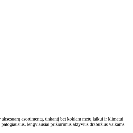
 aksesuarų asortimentą, tinkantį bet kokiam metų laikui ir klimatui
, patogiausius, lengviausiai prižiūrimus aktyvius drabužius vaikams –