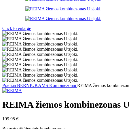
Click to enlarge
Pradžia
BERNIUKAMS
Kombinezonai
REIMA žiemos kombinezona
REIMA žiemos kombinezonas Ut
199.95
€
Reimatec® žieminis kombinezonas