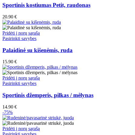
on
has
Sportinis kostiumas Petit, raudonas
the
multiple
product
variants.
20.90
€
page
The
options
may
Pridėti į norų sąrašą
be
This
Pasirinkti savybes
chosen
product
on
has
Palaidinė su kišenėmis, ruda
the
multiple
product
variants.
15.90
€
page
The
options
may
Pridėti į norų sąrašą
be
This
Pasirinkti savybes
chosen
product
on
has
Sportinis džemperis, pilkas / mėlynas
the
multiple
product
variants.
14.90
€
page
The
-75%
options
may
be
Pridėti į norų sąrašą
chosen
This
Pasirinkti savybes