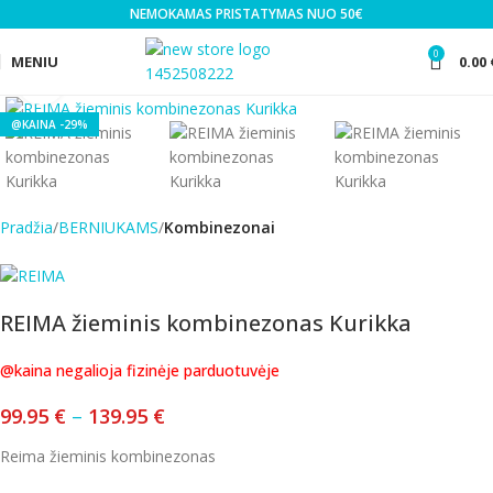
NEMOKAMAS PRISTATYMAS NUO 50€
0
MENIU
0.00
Click to enlarge
-29%
Pradžia
BERNIUKAMS
Kombinezonai
REIMA žieminis kombinezonas Kurikka
@kaina negalioja fizinėje parduotuvėje
99.95
€
–
139.95
€
Reima žieminis kombinezonas