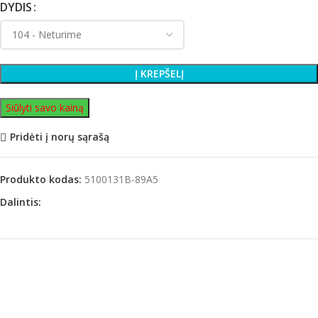
DYDIS
Į KREPŠELĮ
Siūlyti savo kainą
Pridėti į norų sąrašą
Produkto kodas:
5100131B-89A5
Dalintis: