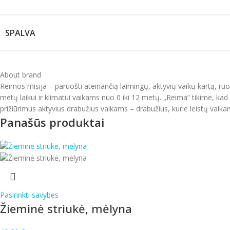
SPALVA
About brand
Reimos misija – paruošti ateinančią laimingų, aktyvių vaikų kartą, ru
metų laikui ir klimatui vaikams nuo 0 iki 12 metų. „Reima“ tikime, kad v
prižiūrimus aktyvius drabužius vaikams – drabužius, kurie leistų vaikam
Panašūs produktai
Pasirinkti savybes
Žieminė striukė, mėlyna