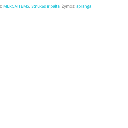
s:
MERGAITĖMS
,
Striukės ir paltai
Žymos:
apranga
,