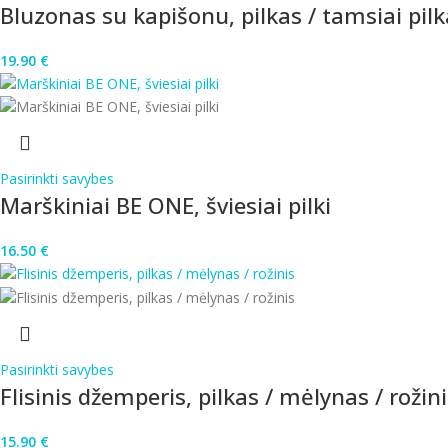
Bluzonas su kapišonu, pilkas / tamsiai pil
19.90
€
Pasirinkti savybes
Marškiniai BE ONE, šviesiai pilki
16.50
€
Pasirinkti savybes
Flisinis džemperis, pilkas / mėlynas / rožin
15.90
€