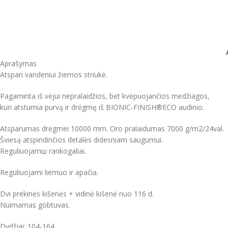
Aprašymas
Atspari vandeniui žiemos striukė.
Pagaminta iš vėjui nepralaidžios, bet kvėpuojančios medžiagos,
kuri atstumia purvą ir drėgmę iš BIONIC-FINISH®ECO audinio.
Atsparumas drėgmei 10000 mm. Oro pralaidumas 7000 g/m2/24val.
Šviesą atspindinčios detalės didesniam saugumui.
Reguliuojamш rankogaliai.
Reguliuojami liemuo ir apačia.
Dvi prekinės kišenės + vidinė kišenė nuo 116 d.
Nuimamas gobtuvas.
Dydžiai: 104-164.