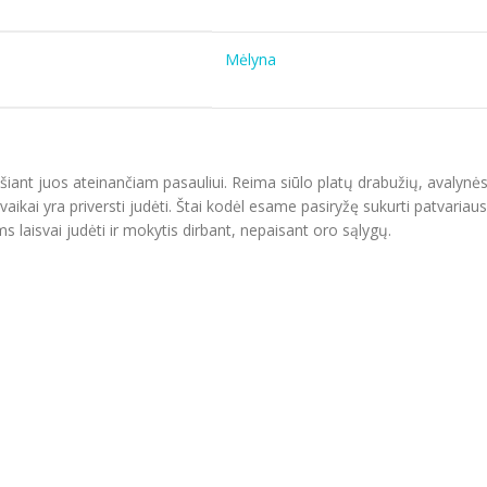
Mėlyna
ošiant juos ateinančiam pasauliui. Reima siūlo platų drabužių, avalynė
aikai yra priversti judėti. Štai kodėl esame pasiryžę sukurti patvariaus
s laisvai judėti ir mokytis dirbant, nepaisant oro sąlygų.