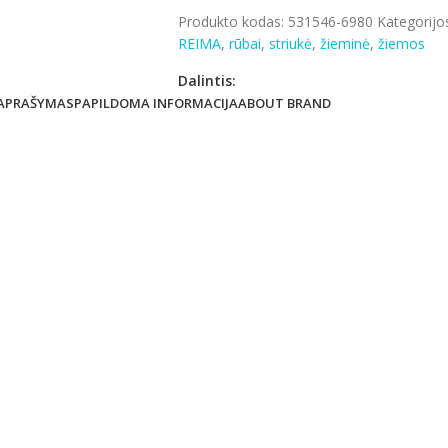
Produkto kodas:
531546-6980
Kategorijo
REIMA
,
rūbai
,
striukė
,
žieminė
,
žiemos
Dalintis:
APRAŠYMAS
PAPILDOMA INFORMACIJA
ABOUT BRAND