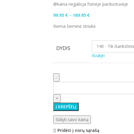
@kaina negalioja fizinėje parduotuvėje
99.95
€
–
169.95
€
Reima žieminė striukė
DYDIS
Išvalyti
Į KREPŠELĮ
Siūlyti savo kainą
Pridėti į norų sąrašą