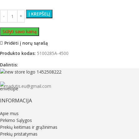
Į KREPŠELĮ
Siūlyti savo kainą
Pridėti į norų sąrašą
Produkto kodas:
5100285A-4500
Dalintis:
madutis.eu@gmail.com
INFORMACIJA
Apie mus
Pirkimo Sąlygos
Prekių keitimas ir grąžinimas
Prekių pristatymas