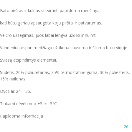
Bato pirštas ir kulnas sutvirtinti papildoma medžiaga,
kad būtų geriau apsaugota kojų pirštai ir patvarumas.
Velcro užsegimas, juos labai lengva uždėti ir nuimti.
Vandeniui atspari medžiaga užtikrina sausumą ir šilumą batų viduje.
Šviesą atspindintys elementai.
Sudėtis: 20% poliuretanas, 35% termostatinė guma, 30% poliesteris,
15% nailonas.
Dydžiai: 24 – 35.
Tinkami dėvėti nuo +5 iki -5°C.
Papildoma informacija
26