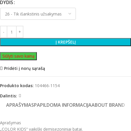
DYDIS
Į KREPŠELĮ
Siūlyti savo kainą
Pridėti į norų sąrašą
Produkto kodas:
104466-1154
Dalintis:
APRAŠYMAS
PAPILDOMA INFORMACIJA
ABOUT BRAND
Aprašymas
„COLOR KIDS“ vaikiški demisezoniniai batai.