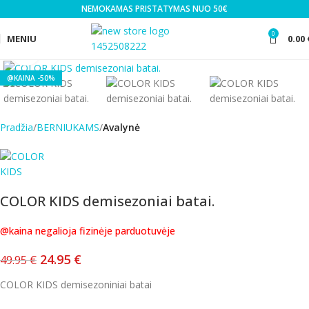
NEMOKAMAS PRISTATYMAS NUO 50€
0
MENIU
0.00
Click to enlarge
-50%
Pradžia
BERNIUKAMS
Avalynė
COLOR KIDS demisezoniai batai.
@kaina negalioja fizinėje parduotuvėje
24.95
€
49.95
€
COLOR KIDS demisezoniniai batai