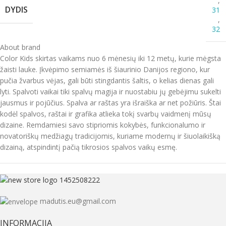
,
DYDIS
31
,
32
About brand
Color Kids skirtas vaikams nuo 6 mėnesių iki 12 metų, kurie mėgsta
žaisti lauke. Įkvėpimo semiamės iš šiaurinio Danijos regiono, kur
pučia žvarbus vėjas, gali būti stingdantis šaltis, o kelias dienas gali
lyti. Spalvoti vaikai tiki spalvų magija ir nuostabiu jų gebėjimu sukelti
jausmus ir pojūčius. Spalva ar raštas yra išraiška ar net požiūris. Štai
kodėl spalvos, raštai ir grafika atlieka tokį svarbų vaidmenį mūsų
dizaine. Remdamiesi savo stipriomis kokybės, funkcionalumo ir
novatoriškų medžiagų tradicijomis, kuriame modernų ir šiuolaikišką
dizainą, atspindintį pačią tikrosios spalvos vaikų esmę.
madutis.eu@gmail.com
INFORMACIJA