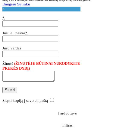
Daugiau
Daugiau
Sutinku
×
*
Jūsų el. paštas
*
Jūsų vardas
Žinutė
(ŽINUTĖJE BŪTINAI NURODYKITE
PREKĖS DYDĮ)
Siųsti kopiją į savo el. paštą
Parduotuvė
Filtras