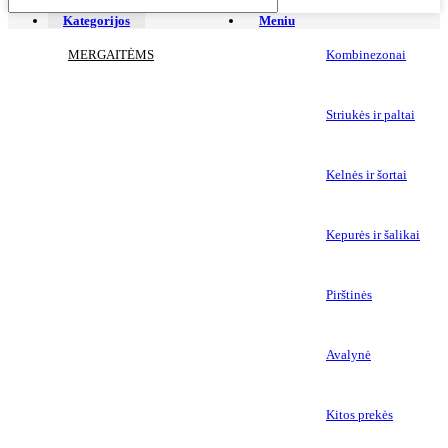
Kategorijos
Meniu
MERGAITĖMS
Kombinezonai
Striukės ir paltai
Kelnės ir šortai
Kepurės ir šalikai
Pirštinės
Avalynė
Kitos prekės