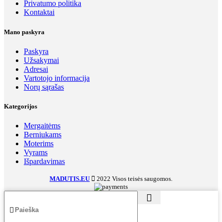
Privatumo politika
page
Kontaktai
Mano paskyra
Paskyra
Užsakymai
Adresai
Vartotojo informacija
Norų sąrašas
Kategorijos
Mergaitėms
Berniukams
Moterims
Vyrams
Išpardavimas
MADUTIS.EU
2022 Visos teisės saugomos.