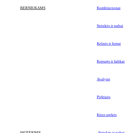
BERNIUKAMS
Kombinezonai
Striukės ir paltai
Kelnės ir šortai
Kepurės ir šalikai
Avalynė
Pirštinės
Kitos prekės
MOTERIMS
Striukės ir paltai