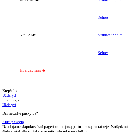
Kelnės
VYRAMS
Striukės ir paltai
Kelnės
Išpardavimas 🔥
Krepšelis
Uždaryti
Prisijungti
Uždaryti
Dar neturite paskyros?
Kurti paskyrą
Naudojame slapukus, kad pagerintume jūsų patirtį mūsų svetainėje. Naršydami
šioje svetainėje sutinkate su mūsų slapukų naudojimu.