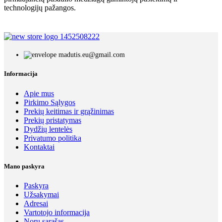
technologijų pažangos.
madutis.eu@gmail.com
Informacija
Apie mus
Pirkimo Sąlygos
Prekių keitimas ir grąžinimas
Prekių pristatymas
Dydžių lentelės
Privatumo politika
Kontaktai
Mano paskyra
Paskyra
Užsakymai
Adresai
Vartotojo informacija
Norų sąrašas