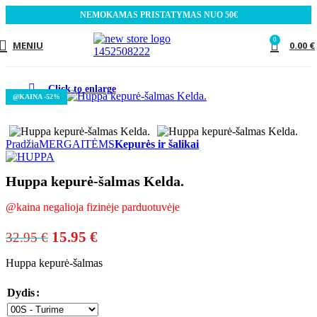
NEMOKAMAS PRISTATYMAS NUO 50€
0
MENIU
0.00
€
Click to enlarge
-52%
Pradžia
MERGAITĖMS
Kepurės ir šalikai
Huppa kepurė-šalmas Kelda.
@kaina negalioja fizinėje parduotuvėje
Original
Current
15.95
€
32.95
€
price
price
Huppa kepurė-šalmas
was:
is:
32.95 €.
15.95 €.
Dydis