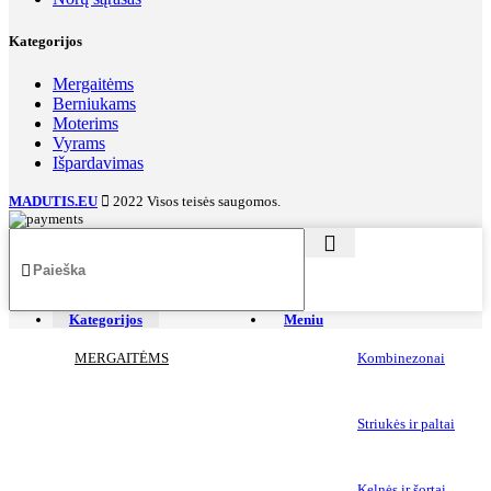
Kategorijos
Mergaitėms
Berniukams
Moterims
Vyrams
Išpardavimas
MADUTIS.EU
2022 Visos teisės saugomos.
Kategorijos
Meniu
MERGAITĖMS
Kombinezonai
Striukės ir paltai
Kelnės ir šortai