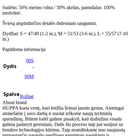
Sudėtis: 50% merino vilna / 50% akrilas, pamušalas: 100%
medvilnė.
Šviesą atspindinčios detalės didesniam saugumui.
Dydžiai: S = 47/49 (1-2 m.), M = 51/53 (3-6 m.), L = 55/57 (7-10
m.)
Papildoma informacija
00S
Dydis
,
00M
Spalva
Rožinė
About brand
HUPPA kuria vertę, kuri leidžia šeimai jaustis geriau. Aistringai
atsinešame į savo darbą ir nuolat ieškome naujų techninių
sprendimų. Būtent todėl galime pasakyti, kad drabužius visada
galima padaryti geresniais. Dalis šio proceso taip pat susijusi su
bendros technologijos kūrimu. Taip neatsiliekame nuo naujausių
pirmaujančių pasaulio medžiagų gamintojų pasiekimų ir