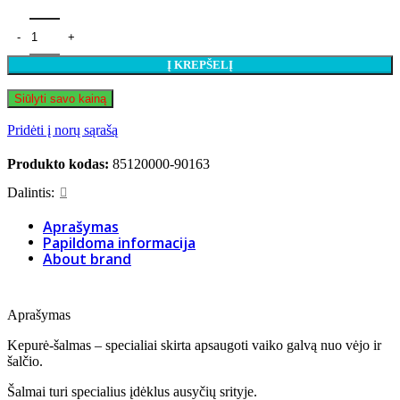
produkto kiekis: Huppa kepurė-šalmas Kelda.
Į KREPŠELĮ
Siūlyti savo kainą
Pridėti į norų sąrašą
Produkto kodas:
85120000-90163
Dalintis:
Aprašymas
Papildoma informacija
About brand
Aprašymas
Kepurė-šalmas – specialiai skirta apsaugoti vaiko galvą nuo vėjo ir
šalčio.
Šalmai turi specialius įdėklus ausyčių srityje.