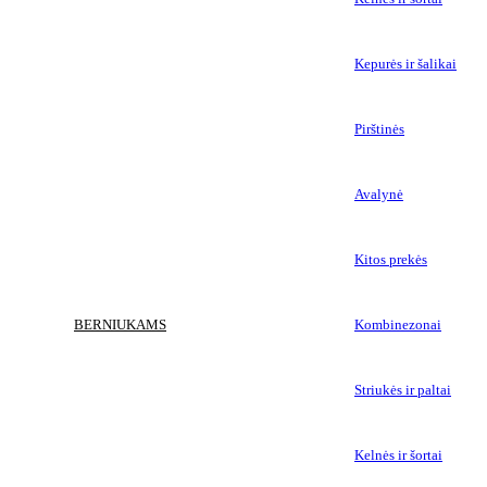
Kepurės ir šalikai
Pirštinės
Avalynė
Kitos prekės
BERNIUKAMS
Kombinezonai
Striukės ir paltai
Kelnės ir šortai