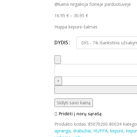
@kaina negalioja fizinėje parduotuvėje
16.95
€
–
30.95
€
Huppa kepurė-šalmas
DYDIS
Siūlyti savo kainą
Pridėti į norų sąrašą
Produkto kodas:
85070200-80034
Kategor
apranga
,
drabužiai
,
HUPPA
,
kepurė
,
kepur