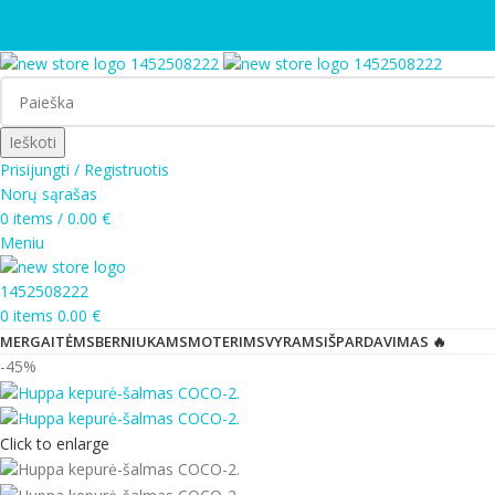
Ieškoti
Prisijungti / Registruotis
Norų sąrašas
0
items
/
0.00
€
Meniu
0
items
0.00
€
MERGAITĖMS
BERNIUKAMS
MOTERIMS
VYRAMS
IŠPARDAVIMAS 🔥
-45%
Click to enlarge