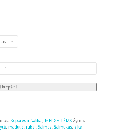
Į krepšelį
ijos:
Kepurės ir šalikai
,
MERGAITĖMS
Žymų:
ytė
,
madutis
,
rūbai
,
šalmas
,
šalmukas
,
šilta
,