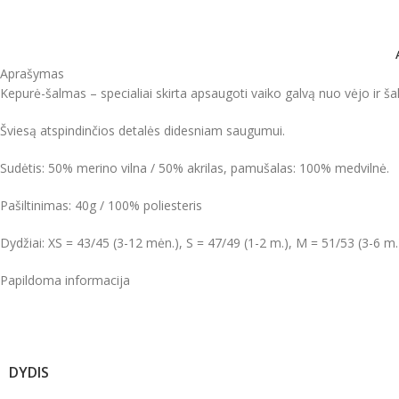
Aprašymas
Kepurė-šalmas –
specialiai skirta apsaugoti
vaiko
galvą
nuo vėjo ir šal
Šviesą atspindinčios detalės didesniam saugumui.
Sudėtis: 50% merino vilna / 50% akrilas, pamušalas: 100% medvilnė.
Pašiltinimas: 40g / 100% poliesteris
Dydžiai: XS = 43/45 (3-12 mėn.), S = 47/49 (1-2 m.), M = 51/53 (3-6 m.
Papildoma informacija
DYDIS