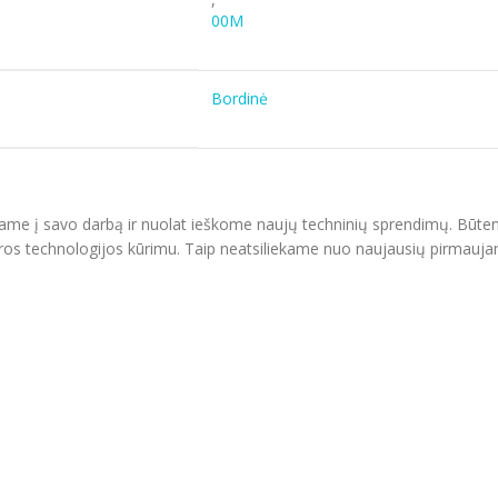
00M
Bordinė
inešame į savo darbą ir nuolat ieškome naujų techninių sprendimų. Būte
endros technologijos kūrimu. Taip neatsiliekame nuo naujausių pirmau