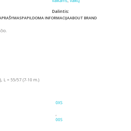
vaikams
,
vaikų
Dalintis:
APRAŠYMAS
PAPILDOMA INFORMACIJA
ABOUT BRAND
čio.
), L = 55/57 (7-10 m.)
0XS
,
00S
,