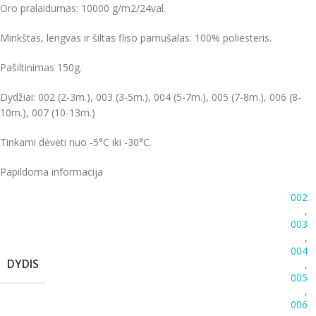
Oro pralaidumas: 10000 g/m2/24val.
Minkštas, lengvas ir šiltas fliso pamušalas: 100% poliesteris.
Pašiltinimas 150g.
Dydžiai: 002 (2-3m.), 003 (3-5m.), 004 (5-7m.), 005 (7-8m.), 006 (8-
10m.), 007 (10-13m.)
Tinkami dėvėti nuo -5°C iki -30°C.
Papildoma informacija
002
,
003
,
004
DYDIS
,
005
,
006