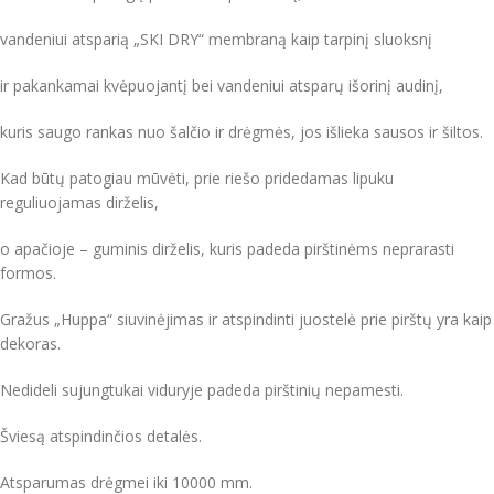
vandeniui atsparią „SKI DRY“ membraną kaip tarpinį sluoksnį
ir pakankamai kvėpuojantį bei vandeniui atsparų išorinį audinį,
kuris saugo rankas nuo šalčio ir drėgmės, jos išlieka sausos ir šiltos.
Kad būtų patogiau mūvėti, prie riešo pridedamas lipuku
reguliuojamas dirželis,
o apačioje – guminis dirželis, kuris padeda pirštinėms neprarasti
formos.
Gražus „Huppa“ siuvinėjimas ir atspindinti juostelė prie pirštų yra kaip
dekoras.
Nedideli sujungtukai viduryje padeda pirštinių nepamesti.
Šviesą atspindinčios detalės.
Atsparumas drėgmei iki 10000 mm.