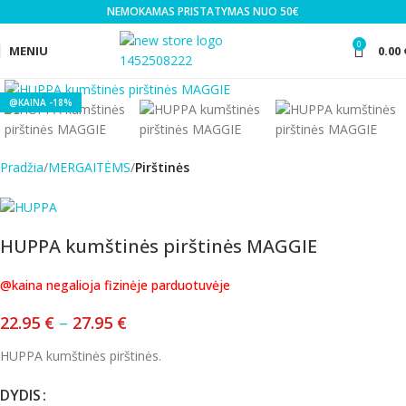
NEMOKAMAS PRISTATYMAS NUO 50€
0
MENIU
0.00
Click to enlarge
-18%
Pradžia
MERGAITĖMS
Pirštinės
HUPPA kumštinės pirštinės MAGGIE
@kaina negalioja fizinėje parduotuvėje
22.95
€
–
27.95
€
HUPPA kumštinės pirštinės.
DYDIS