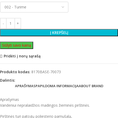
Į KREPŠELĮ
Siūlyti savo kainą
Pridėti į norų sąrašą
Produkto kodas:
8170BASE-70073
Dalintis:
APRAŠYMAS
PAPILDOMA INFORMACIJA
ABOUT BRAND
Aprašymas
Vandeniui nepralaidžios madingos žieminės pirštinės.
Pirštinės turi patogų poliesterio pamušalą,