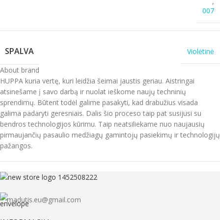
,
007
SPALVA
Violėtinė
About brand
HUPPA kuria vertę, kuri leidžia šeimai jaustis geriau. Aistringai
atsinešame į savo darbą ir nuolat ieškome naujų techninių
sprendimų. Būtent todėl galime pasakyti, kad drabužius visada
galima padaryti geresniais. Dalis šio proceso taip pat susijusi su
bendros technologijos kūrimu. Taip neatsiliekame nuo naujausių
pirmaujančių pasaulio medžiagų gamintojų pasiekimų ir technologijų
pažangos.
madutis.eu@gmail.com