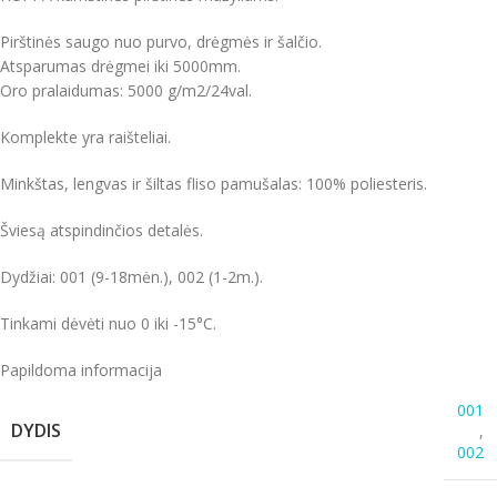
Pirštinės saugo nuo purvo, drėgmės ir šalčio.
Atsparumas drėgmei iki 5000mm.
Oro pralaidumas: 5000 g/m2/24val.
Komplekte yra raišteliai.
Minkštas, lengvas ir šiltas fliso pamušalas: 100% poliesteris.
Šviesą atspindinčios detalės.
Dydžiai: 001 (9-18mėn.), 002 (1-2m.).
Tinkami dėvėti nuo 0 iki -15°C.
Papildoma informacija
001
DYDIS
,
002