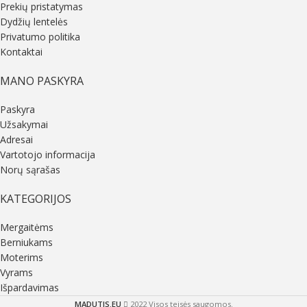
Prekių pristatymas
Dydžių lentelės
Privatumo politika
Kontaktai
MANO PASKYRA
Paskyra
Užsakymai
Adresai
Vartotojo informacija
Norų sąrašas
KATEGORIJOS
Mergaitėms
Berniukams
Moterims
Vyrams
Išpardavimas
MADUTIS.EU
2022 Visos teisės saugomos.