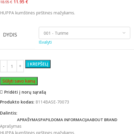
11.95
€
18.95
€
HUPPA kumštinės pirštinės mažyliams.
DYDIS
Išvalyti
Į KREPŠELĮ
Siūlyti savo kainą
Pridėti į norų sąrašą
Produkto kodas:
8114BASE-70073
Dalintis:
APRAŠYMAS
PAPILDOMA INFORMACIJA
ABOUT BRAND
Aprašymas
HUPPA kumštinės pirštinės mažyliams.