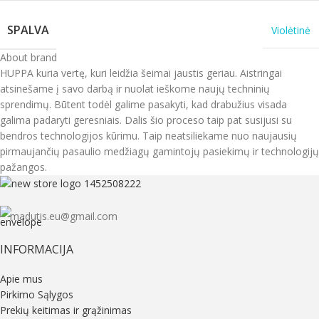
SPALVA
Violėtinė
About brand
HUPPA kuria vertę, kuri leidžia šeimai jaustis geriau. Aistringai
atsinešame į savo darbą ir nuolat ieškome naujų techninių
sprendimų. Būtent todėl galime pasakyti, kad drabužius visada
galima padaryti geresniais. Dalis šio proceso taip pat susijusi su
bendros technologijos kūrimu. Taip neatsiliekame nuo naujausių
pirmaujančių pasaulio medžiagų gamintojų pasiekimų ir technologijų
pažangos.
madutis.eu@gmail.com
INFORMACIJA
Apie mus
Pirkimo Sąlygos
Prekių keitimas ir grąžinimas