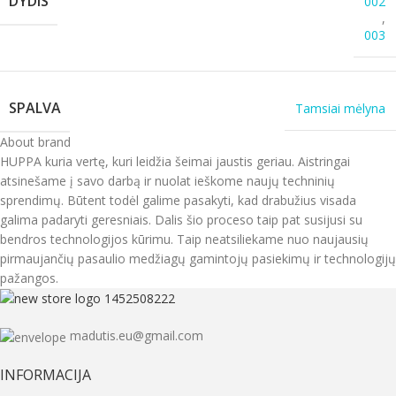
DYDIS
002
,
003
SPALVA
Tamsiai mėlyna
About brand
HUPPA kuria vertę, kuri leidžia šeimai jaustis geriau. Aistringai
atsinešame į savo darbą ir nuolat ieškome naujų techninių
sprendimų. Būtent todėl galime pasakyti, kad drabužius visada
galima padaryti geresniais. Dalis šio proceso taip pat susijusi su
bendros technologijos kūrimu. Taip neatsiliekame nuo naujausių
pirmaujančių pasaulio medžiagų gamintojų pasiekimų ir technologijų
pažangos.
madutis.eu@gmail.com
INFORMACIJA