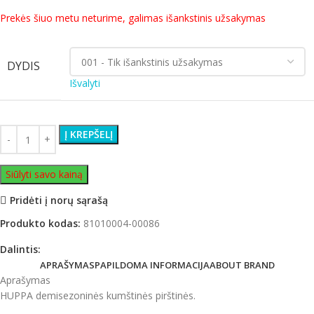
Prekės šiuo metu neturime, galimas išankstinis užsakymas
DYDIS
Išvalyti
Į KREPŠELĮ
Siūlyti savo kainą
Pridėti į norų sąrašą
Produkto kodas:
81010004-00086
Dalintis:
APRAŠYMAS
PAPILDOMA INFORMACIJA
ABOUT BRAND
Aprašymas
HUPPA demisezoninės kumštinės pirštinės.