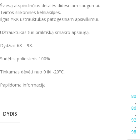
Šviesą atspindinčios detalės didesniam saugumui.
Tvirtos silikoninės kelniakilpės.
Ilgas YKK užtrauktukas patogesniam apsivilkimui.
Užtrauktukas turi praktišką smakro apsaugą.
Dydžiai: 68 – 98.
Sudėtis: poliesteris 100%
Tinkamas dėvėti nuo 0 iki -20°C.
Papildoma informacija
80
,
86
DYDIS
,
92
,
98