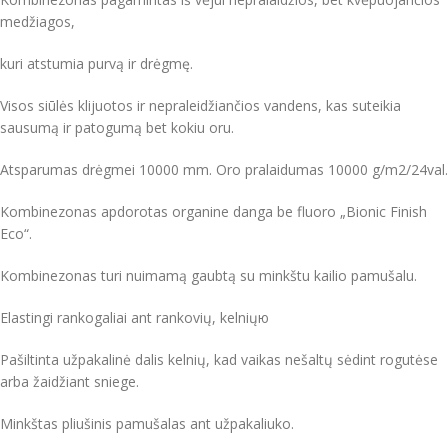
medžiagos,
kuri atstumia purvą ir drėgmę.
Visos siūlės klijuotos ir nepraleidžiančios vandens, kas suteikia
sausumą ir patogumą bet kokiu oru.
Atsparumas drėgmei 10000 mm. Oro pralaidumas 10000 g/m2/24val.
Kombinezonas apdorotas organine danga be fluoro „Bionic Finish
Eco“.
Kombinezonas turi nuimamą gaubtą su minkštu kailio pamušalu.
Elastingi rankogaliai ant rankovių, kelniųю
Pašiltinta užpakalinė dalis kelnių, kad vaikas nešaltų sėdint rogutėse
arba žaidžiant sniege.
Minkštas pliušinis pamušalas ant užpakaliuko.