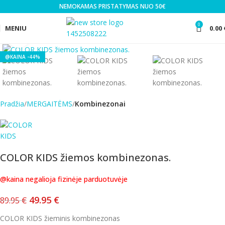
NEMOKAMAS PRISTATYMAS NUO 50€
0
MENIU
0.00
Click to enlarge
-44%
Pradžia
MERGAITĖMS
Kombinezonai
COLOR KIDS žiemos kombinezonas.
@kaina negalioja fizinėje parduotuvėje
49.95
€
89.95
€
COLOR KIDS žieminis kombinezonas