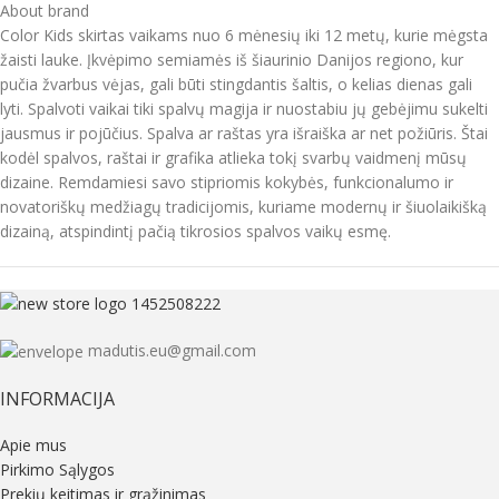
About brand
Color Kids skirtas vaikams nuo 6 mėnesių iki 12 metų, kurie mėgsta
žaisti lauke. Įkvėpimo semiamės iš šiaurinio Danijos regiono, kur
pučia žvarbus vėjas, gali būti stingdantis šaltis, o kelias dienas gali
lyti. Spalvoti vaikai tiki spalvų magija ir nuostabiu jų gebėjimu sukelti
jausmus ir pojūčius. Spalva ar raštas yra išraiška ar net požiūris. Štai
kodėl spalvos, raštai ir grafika atlieka tokį svarbų vaidmenį mūsų
dizaine. Remdamiesi savo stipriomis kokybės, funkcionalumo ir
novatoriškų medžiagų tradicijomis, kuriame modernų ir šiuolaikišką
dizainą, atspindintį pačią tikrosios spalvos vaikų esmę.
madutis.eu@gmail.com
INFORMACIJA
Apie mus
Pirkimo Sąlygos
Prekių keitimas ir grąžinimas