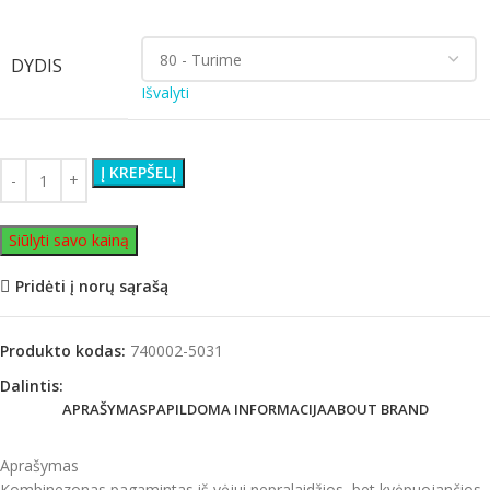
DYDIS
Išvalyti
Į KREPŠELĮ
Siūlyti savo kainą
Pridėti į norų sąrašą
Produkto kodas:
740002-5031
Dalintis:
APRAŠYMAS
PAPILDOMA INFORMACIJA
ABOUT BRAND
Aprašymas
Kombinezonas pagamintas iš vėjui nepralaidžios, bet kvėpuojančios