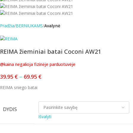
Pradžia
BERNIUKAMS
Avalynė
REIMA žieminiai batai Coconi AW21
@kaina negalioja fizinėje parduotuvėje
39.95
€
–
69.95
€
REIMA sniego batai
DYDIS
Išvalyti