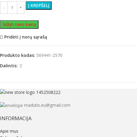
Į KREPŠELĮ
Siūlyti savo kainą
Pridėti į norų sąrašą
Produkto kodas:
569441-2570
Dalintis:
madutis.eu@gmail.com
INFORMACIJA
Apie mus