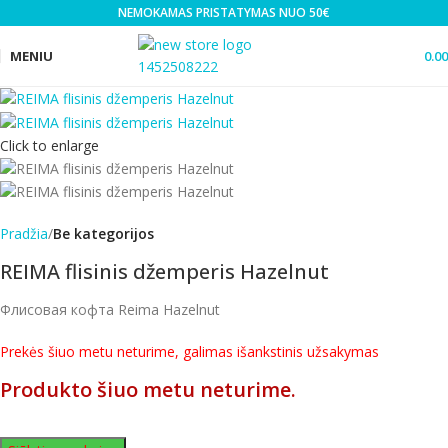
NEMOKAMAS PRISTATYMAS NUO 50€
MENIU
0.0
Click to enlarge
Pradžia
Be kategorijos
REIMA flisinis džemperis Hazelnut
Флисовая кофта Reima Hazelnut
Prekės šiuo metu neturime, galimas išankstinis užsakymas
Produkto šiuo metu neturime.