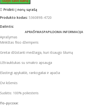
Siūlyti savo kainą
Pridėti į norų sąrašą
Produkto kodas:
536089B-4720
Dalintis:
APRAŠYMAS
PAPILDOMA INFORMACIJA
Aprašymas
Minkštas fliso džemperis
Greitai džūstanti medžaiga, kuri išsaugo šilumą
Užtrauktukas su smakro apsauga
Elastingi apykaklė, rankogaliai ir apačia
Dvi kišenės
Sudėtis:
100%
poliesteris
По-русски: