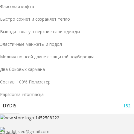
Флисовая кофта
Быстро сохнет и сохраняет тепло
Выводит влагу в верхние слои одежды
Эластичные манжеты и подол
Молния по всей длине с защитой подбородка
Два боковых кармана
Состав: 100% Полиэстер
Papildoma informacija
DYDIS
152
madutis.eu@gmail.com