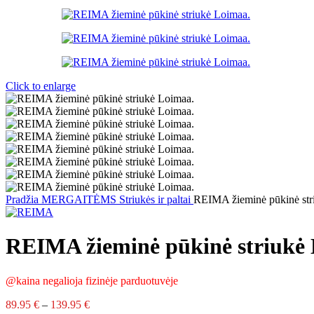
Click to enlarge
Pradžia
MERGAITĖMS
Striukės ir paltai
REIMA žieminė pūkinė str
REIMA žieminė pūkinė striukė
@kaina negalioja fizinėje parduotuvėje
Price
89.95
€
–
139.95
€