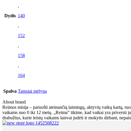
,
Dydis
140
,
152
,
158
,
164
Spalva
Tamsiai mėlyna
About brand
Reimos misija – paruošti ateinančią laimingų, aktyvių vaikų kartą, ruo
vaikams nuo 0 iki 12 metų. „Reima“ tikime, kad vaikai yra priversti ju
drabužius, kurie leistų vaikams laisvai judėti ir mokytis dirbant, nepai