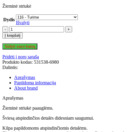
range:
Žieminė striukė
89.95 €
through
139.95 €
Dydis
Išvalyti
produkto
kiekis:
Į krepšelį
REIMA
žieminė
Siūlyti savo kainą
pūkinė
striukė
Pridėti į norų sąrašą
Loimaa.
Produkto kodas:
531538-6980
Dalintis:
Aprašymas
Papildoma informacija
About brand
Aprašymas
Žieminė striukė paauglėms.
Šviesą atspindinčios detalės didesniam saugumui.
K
ilpa
papildomoms
atspindinčiomis
detalėms.