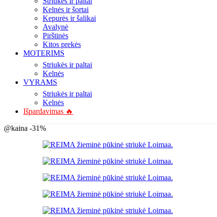
Striukės ir paltai
Kelnės ir šortai
Kepurės ir šalikai
Avalynė
Pirštinės
Kitos prekės
MOTERIMS
Striukės ir paltai
Kelnės
VYRAMS
Striukės ir paltai
Kelnės
Išpardavimas 🔥
-31%