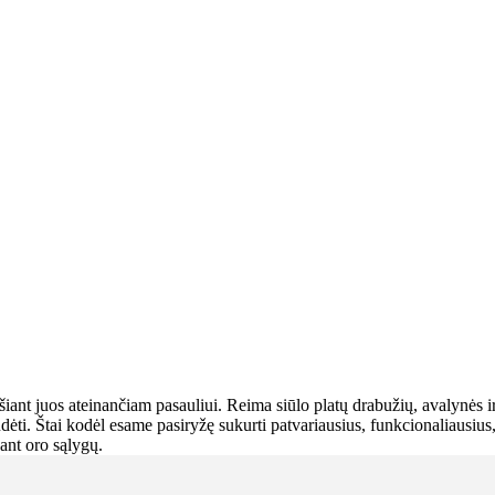
šiant juos ateinančiam pasauliui. Reima siūlo platų drabužių, avalynės ir
dėti. Štai kodėl esame pasiryžę sukurti patvariausius, funkcionaliausius
sant oro sąlygų.