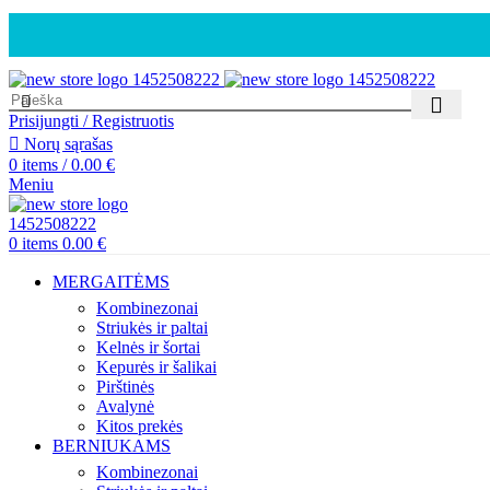
Prisijungti / Registruotis
Norų sąrašas
0
items
/
0.00
€
Meniu
0
items
0.00
€
MERGAITĖMS
Kombinezonai
Striukės ir paltai
Kelnės ir šortai
Kepurės ir šalikai
Pirštinės
Avalynė
Kitos prekės
BERNIUKAMS
Kombinezonai