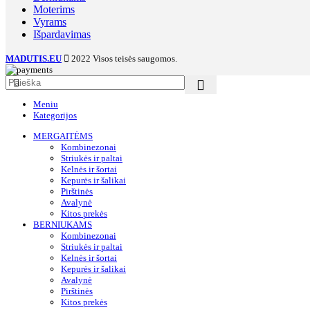
Moterims
Vyrams
Išpardavimas
MADUTIS.EU
2022 Visos teisės saugomos.
Meniu
Kategorijos
MERGAITĖMS
Kombinezonai
Striukės ir paltai
Kelnės ir šortai
Kepurės ir šalikai
Pirštinės
Avalynė
Kitos prekės
BERNIUKAMS
Kombinezonai
Striukės ir paltai
Kelnės ir šortai
Kepurės ir šalikai
Avalynė
Pirštinės
Kitos prekės