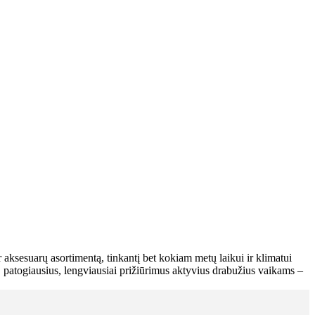
 aksesuarų asortimentą, tinkantį bet kokiam metų laikui ir klimatui
, patogiausius, lengviausiai prižiūrimus aktyvius drabužius vaikams –