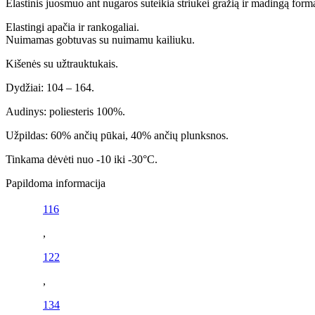
Elastinis juosmuo
ant nugaros
suteikia striukei gražią ir
madingą
form
E
lastingi
apačia
ir rankogaliai.
Nuimamas gobtuvas su nuimamu kailiuku.
Kišenės su užtrauktukais.
Dydžiai: 104 – 164.
Audinys: poliesteris 100%.
Užpildas: 60% ančių pūkai, 40% ančių plunksnos.
Tinkama dėvėti nuo -10 iki -30°C.
Papildoma informacija
116
,
122
,
134