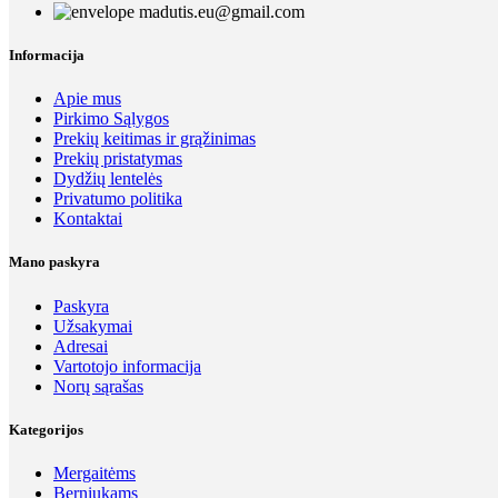
madutis.eu@gmail.com
Informacija
Apie mus
Pirkimo Sąlygos
Prekių keitimas ir grąžinimas
Prekių pristatymas
Dydžių lentelės
Privatumo politika
Kontaktai
Mano paskyra
Paskyra
Užsakymai
Adresai
Vartotojo informacija
Norų sąrašas
Kategorijos
Mergaitėms
Berniukams