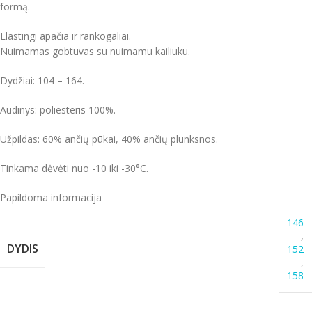
formą.
E
lastingi
apačia
ir rankogaliai.
Nuimamas gobtuvas su nuimamu kailiuku.
Dydžiai: 104 – 164.
Audinys: poliesteris 100%.
Užpildas: 60% ančių pūkai, 40% ančių plunksnos.
Tinkama dėvėti nuo -10 iki -30°C.
Papildoma informacija
146
,
DYDIS
152
,
158