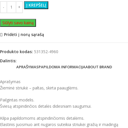
Į KREPŠELĮ
Siūlyti savo kainą
Pridėti į norų sąrašą
Produkto kodas:
531352-4960
Dalintis:
APRAŠYMAS
PAPILDOMA INFORMACIJA
ABOUT BRAND
Aprašymas
Žieminė striukė – paltas, skirta paauglėms.
Pailgintas modelis.
Šviesą atspindinčios detalės didesniam saugumui.
K
ilpa
papildomoms
atspindinčiomis
detalėms.
Elastinis juosmuo
ant nugaros
suteikia striukėi gražią ir
madingą