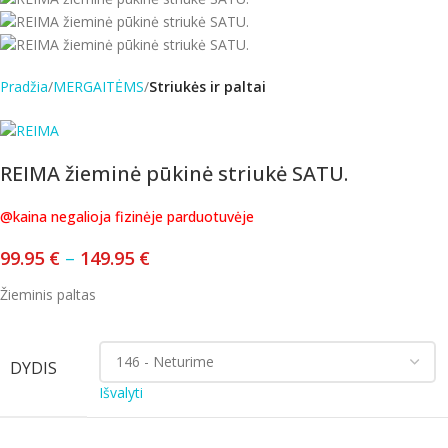
Pradžia
MERGAITĖMS
Striukės ir paltai
REIMA žieminė pūkinė striukė SATU.
@kaina negalioja fizinėje parduotuvėje
99.95
€
–
149.95
€
Žieminis paltas
DYDIS
Išvalyti