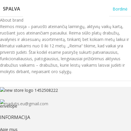
SPALVA
Bordinė
About brand
Reimos misija – paruošti ateinančią laimingų, aktyvių vaikų kartą,
ruošiant juos ateinančiam pasauliui. Reima siūlo platų drabužių,
avalynės ir aksesuarų asortimentą, tinkantį bet kokiam metų laikui ir
klimatui vaikams nuo 0 iki 12 metų. „Reima“ tikime, kad vaikai yra
priversti judėti. Štai kodėl esame pasiryžę sukurti patvariausius,
funkcionaliausius, patogiausius, lengviausiai prižiūrimus aktyvius
drabužius vaikams – drabužius, kurie leistų vaikams laisvai judėti ir
mokytis dirbant, nepaisant oro sąlygų.
madutis.eu@gmail.com
INFORMACIJA
Apie mus