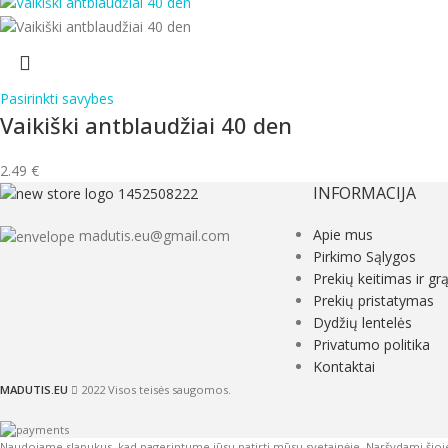
Pasirinkti savybes
Vaikiški antblaudžiai 40 den
2.49
€
INFORMACIJA
Apie mus
madutis.eu@gmail.com
Pirkimo Sąlygos
Prekių keitimas ir gr
Prekių pristatymas
Dydžių lentelės
Privatumo politika
Kontaktai
MADUTIS.EU
2022 Visos teisės saugomos.
Naudojame slapukus, kad pagerintume jūsų patirtį mūsų svetainėje. Naršydami šioj