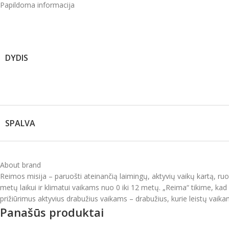
Papildoma informacija
DYDIS
SPALVA
About brand
Reimos misija – paruošti ateinančią laimingų, aktyvių vaikų kartą, ru
metų laikui ir klimatui vaikams nuo 0 iki 12 metų. „Reima“ tikime, kad v
prižiūrimus aktyvius drabužius vaikams – drabužius, kurie leistų vaikam
Panašūs produktai