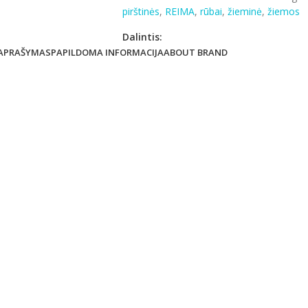
pirštinės
,
REIMA
,
rūbai
,
žieminė
,
žiemos
Dalintis:
APRAŠYMAS
PAPILDOMA INFORMACIJA
ABOUT BRAND