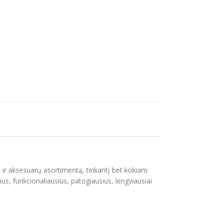
s ir aksesuarų asortimentą, tinkantį bet kokiam
ius, funkcionaliausius, patogiausius, lengviausiai