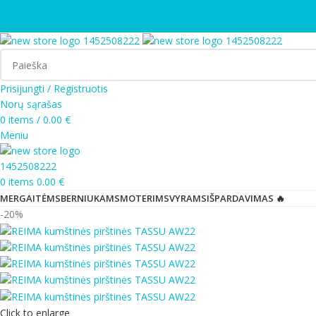
Prisijungti / Registruotis
Norų sąrašas
0
items
/
0.00
€
Meniu
0
items
0.00
€
MERGAITĖMS
BERNIUKAMS
MOTERIMS
VYRAMS
IŠPARDAVIMAS 🔥
-20%
Click to enlarge