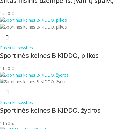
Šiltas flisinis džemperis, įvairių spalvų
15.90
€
Pasirinkti savybes
Sportinės kelnės B-KIDDO, pilkos
11.90
€
Pasirinkti savybes
Sportinės kelnės B-KIDDO, žydros
11.90
€