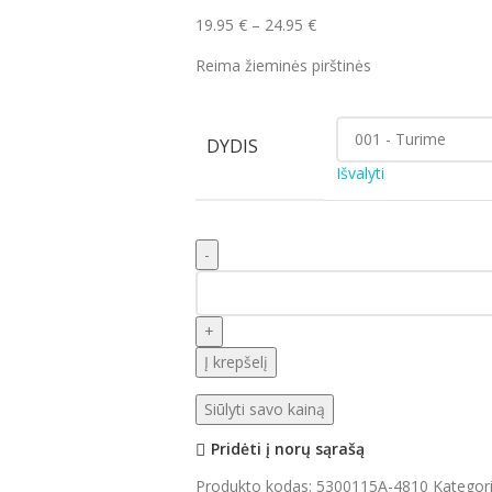
19.95
€
–
24.95
€
Reima žieminės pirštinės
DYDIS
Išvalyti
Į krepšelį
Siūlyti savo kainą
Pridėti į norų sąrašą
Produkto kodas:
5300115A-4810
Kategori