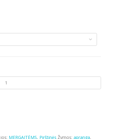
jos:
MERGAITĖMS
,
Pirštinės
Žymos:
apranga
,