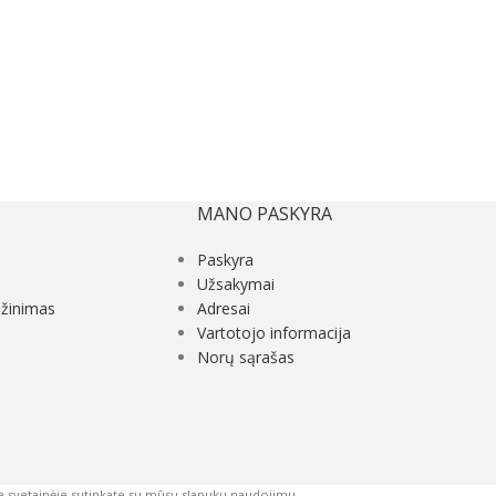
MANO PASKYRA
Paskyra
Užsakymai
ąžinimas
Adresai
Vartotojo informacija
Norų sąrašas
e svetainėje sutinkate su mūsų slapukų naudojimu.