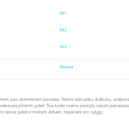
001
,
002
,
003
Rausva
ošiant juos ateinančiam pasauliui. Reima siūlo platų drabužių, avalynė
aikai yra priversti judėti. Štai kodėl esame pasiryžę sukurti patvariaus
s laisvai judėti ir mokytis dirbant, nepaisant oro sąlygų.