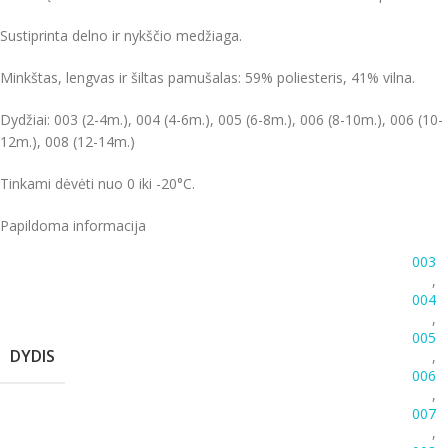
Sustiprinta delno ir nykščio medžiaga.
Minkštas, lengvas ir šiltas pamušalas: 59% poliesteris, 41% vilna.
Dydžiai: 003 (2-4m.), 004 (4-6m.), 005 (6-8m.), 006 (8-10m.), 006 (10-
12m.), 008 (12-14m.)
Tinkami dėvėti nuo 0 iki -20°C.
Papildoma informacija
003
,
004
,
005
DYDIS
,
006
,
007
,