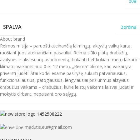
008
SPALVA
Bordinė
About brand
Reimos misija – paruošti ateinančią laimingų, aktyvių vaikų kartą,
ruošiant juos ateinančiam pasauliui. Reima siūlo platų drabužių,
avalynės ir aksesuarų asortimentą, tinkantį bet kokiam metų laikui ir
klimatui vaikams nuo 0 iki 12 metų. „Reima“ tikime, kad vaikai yra
priversti judėti. Štai kodėl esame pasiryžę sukurti patvariausius,
funkcionaliausius, patogiausius, lengviausiai prižiūrimus aktyvius
drabužius vaikams – drabužius, kurie leistų vaikams laisvai judėti ir
mokytis dirbant, nepaisant oro sąlygų.
madutis.eu@gmail.com