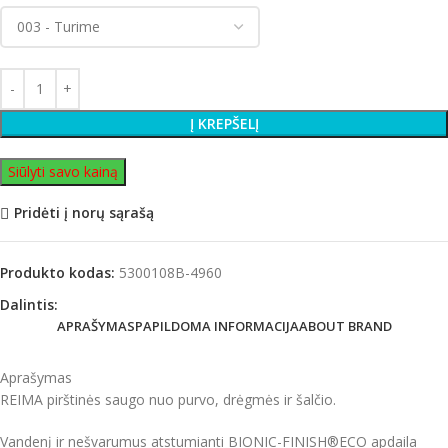
Į KREPŠELĮ
Siūlyti savo kainą
Pridėti į norų sąrašą
Produkto kodas:
5300108B-4960
Dalintis:
APRAŠYMAS
PAPILDOMA INFORMACIJA
ABOUT BRAND
Aprašymas
REIMA pirštinės saugo nuo purvo, drėgmės ir šalčio.
Vandenį ir nešvarumus atstumianti BIONIC-FINISH®ECO apdaila