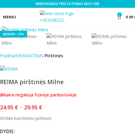
NEMOKAMAS PRISTATYMAS NUO 50€
0
MENIU
0.00
Click to enlarge
-24%
Pradžia
MERGAITĖMS
Pirštinės
REIMA pirštinės Milne
@kaina negalioja fizinėje parduotuvėje
24.95
€
–
29.95
€
REIMA kumštinės pirštinės
DYDIS