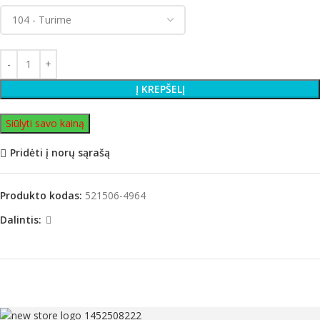
Į KREPŠELĮ
Siūlyti savo kainą
Pridėti į norų sąrašą
Produkto kodas:
521506-4964
Dalintis: