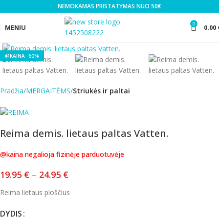
NEMOKAMAS PRISTATYMAS NUO 50€
0
MENIU
0.00
Click to enlarge
-60%
Pradžia
MERGAITĖMS
Striukės ir paltai
Reima demis. lietaus paltas Vatten.
@kaina negalioja fizinėje parduotuvėje
19.95
€
–
24.95
€
Reima lietaus ploščius
DYDIS