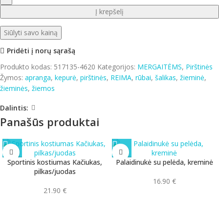
Į krepšelį
Siūlyti savo kainą
Pridėti į norų sąrašą
Produkto kodas:
517135-4620
Kategorijos:
MERGAITĖMS
,
Pirštinės
Žymos:
apranga
,
kepurė
,
pirštinės
,
REIMA
,
rūbai
,
šalikas
,
žieminė
,
žieminės
,
žiemos
Dalintis:
Panašūs produktai
Sportinis kostiumas Kačiukas,
Palaidinukė su pelėda, kreminė
pilkas/juodas
16.90
€
21.90
€