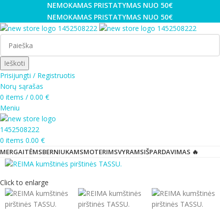
NEMOKAMAS PRISTATYMAS NUO 50€
NEMOKAMAS PRISTATYMAS NUO 50€
Ieškoti
Prisijungti / Registruotis
Norų sąrašas
0
items
/
0.00
€
Meniu
0
items
0.00
€
MERGAITĖMS
BERNIUKAMS
MOTERIMS
VYRAMS
IŠPARDAVIMAS 🔥
Click to enlarge