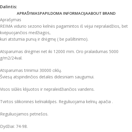
Dalintis:
APRAŠYMAS
PAPILDOMA INFORMACIJA
ABOUT BRAND
Aprašymas
REIMA vidurio sezono kelnės pagamintos iš vėjui nepralaidžios, bet
kvėpuojančios medžiagos,
kuri atstumia purvą ir drėgmę ( be pašiltinimo).
Atsparumas drėgmei net iki 12000 mm. Oro pralaidumas 5000
g/m2/24val.
Atsparumas trinimui 30000 ciklų.
Šviesą atspindinčios detalės didesniam saugumui.
Visos siūlės klijuotos ir nepraleidžiančios vandens.
Tvirtos silikoninės kelniakilpės. Reguliuojama kelnių apačia .
R
eguliuojamos
petnešos.
Dydžiai: 74-98.