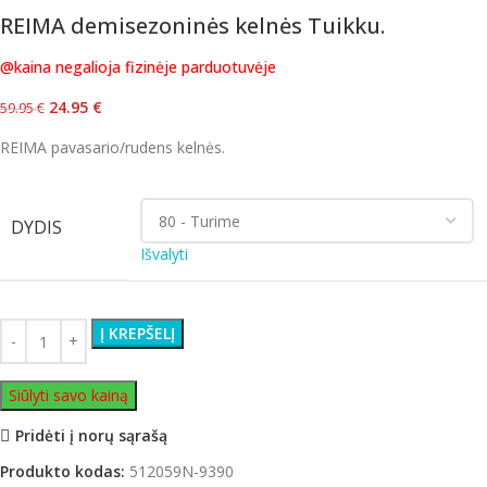
REIMA demisezoninės kelnės Tuikku.
@kaina negalioja fizinėje parduotuvėje
24.95
€
59.95
€
REIMA pavasario/rudens kelnės.
DYDIS
Išvalyti
Į KREPŠELĮ
Siūlyti savo kainą
Pridėti į norų sąrašą
Produkto kodas:
512059N-9390