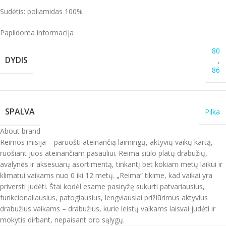
Sudėtis: poliamidas 100%
Papildoma informacija
80
DYDIS
,
86
SPALVA
Pilka
About brand
Reimos misija – paruošti ateinančią laimingų, aktyvių vaikų kartą,
ruošiant juos ateinančiam pasauliui. Reima siūlo platų drabužių,
avalynės ir aksesuarų asortimentą, tinkantį bet kokiam metų laikui ir
klimatui vaikams nuo 0 iki 12 metų. „Reima“ tikime, kad vaikai yra
priversti judėti. Štai kodėl esame pasiryžę sukurti patvariausius,
funkcionaliausius, patogiausius, lengviausiai prižiūrimus aktyvius
drabužius vaikams – drabužius, kurie leistų vaikams laisvai judėti ir
mokytis dirbant, nepaisant oro sąlygų.