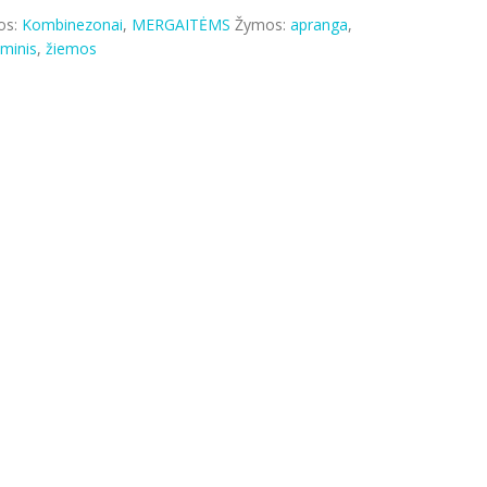
os:
Kombinezonai
,
MERGAITĖMS
Žymos:
apranga
,
eminis
,
žiemos