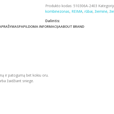
Produkto kodas:
510306A-2403
Kategorij
kombinezonas
,
REIMA
,
rūbai
,
žieminė
,
ži
Dalintis:
APRAŠYMAS
PAPILDOMA INFORMACIJA
ABOUT BRAND
umą ir patogumą bet kokiu oru.
arba žaidžiant sniege.