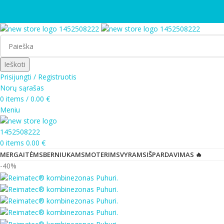
Ieškoti
Prisijungti / Registruotis
Norų sąrašas
0
items
/
0.00
€
Meniu
0
items
0.00
€
MERGAITĖMS
BERNIUKAMS
MOTERIMS
VYRAMS
IŠPARDAVIMAS 🔥
-40%