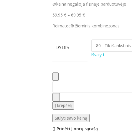
@kaina negalioja fizinėje parduotuvėje
59.95
€
–
69.95
€
Reimatec® žieminis kombinezonas
DYDIS
Išvalyti
Į krepšelį
Siūlyti savo kainą
Pridėti į norų sąrašą