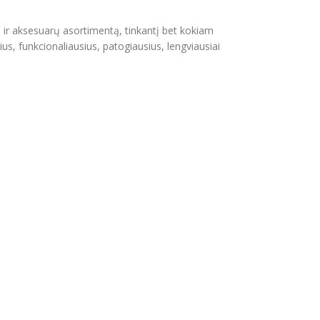
s ir aksesuarų asortimentą, tinkantį bet kokiam
ius, funkcionaliausius, patogiausius, lengviausiai