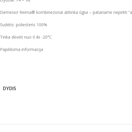
Dėmesio! Reima® kombinezonai atitinka ūgiui – patariame nepirkti “a
Sudėtis: poliesteris 100%
Tinka dėvėti nuo 0 iki -20°C.
Papildoma informacija
DYDIS