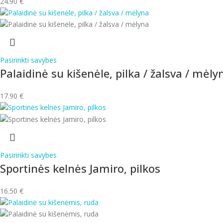
24.90
€
Pasirinkti savybes
Palaidinė su kišenėle, pilka / žalsva / mėly
17.90
€
Pasirinkti savybes
Sportinės kelnės Jamiro, pilkos
16.50
€