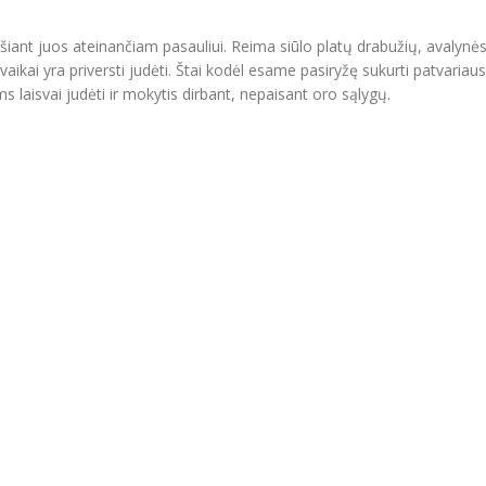
ošiant juos ateinančiam pasauliui. Reima siūlo platų drabužių, avalynė
aikai yra priversti judėti. Štai kodėl esame pasiryžę sukurti patvariaus
s laisvai judėti ir mokytis dirbant, nepaisant oro sąlygų.