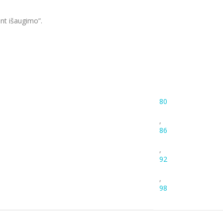
nt išaugimo”.
80
,
86
,
92
,
98