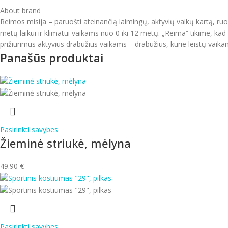
About brand
Reimos misija – paruošti ateinančią laimingų, aktyvių vaikų kartą, ru
metų laikui ir klimatui vaikams nuo 0 iki 12 metų. „Reima“ tikime, kad v
prižiūrimus aktyvius drabužius vaikams – drabužius, kurie leistų vaikam
Panašūs produktai
Pasirinkti savybes
Žieminė striukė, mėlyna
49.90
€
Pasirinkti savybes