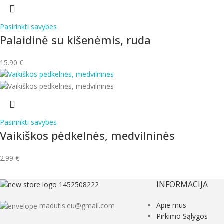
Pasirinkti savybes
Palaidinė su kišenėmis, ruda
15.90
€
Pasirinkti savybes
Vaikiškos pėdkelnės, medvilninės
2.99
€
INFORMACIJA
Apie mus
madutis.eu@gmail.com
Pirkimo Sąlygos