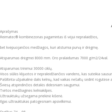
Aprašymas
Reimatec® kombinezonas pagamintas iš vėjui nepralaidžios,
bet kvėpuojančios medžiagos, kuri atstumia purvą ir drėgmę.
Atsparumas drėgmei 8000 mm. Oro pralaidumas 7000 g/m2/24val.
Atsparumas trinimui 30000 ciklų.
Visos siūlės klijuotos ir nepraleidžiančios vandens, kas suteikia saus
Pašiltinta užpakalinė dalis kelnių, kad vaikas nešaltų sėdint rogutėse 
Šviesą atspindinčios detalės didesniam saugumui.
Tvirtos medžiaginės kelniakilpės.
Užtrauktukų užsegama priekinė kišenė.
Ilgas užtrauktukas patogesniam apsivilkimui.
Dydžiai: 74 – 98.