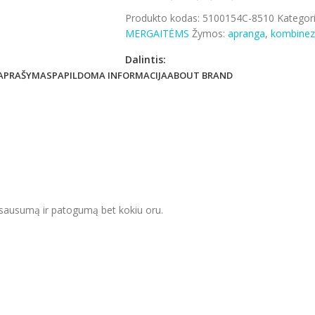
Produkto kodas:
5100154C-8510
Kategori
MERGAITĖMS
Žymos:
apranga
,
kombine
Dalintis:
APRAŠYMAS
PAPILDOMA INFORMACIJA
ABOUT BRAND
ia sausumą ir patogumą bet kokiu oru.