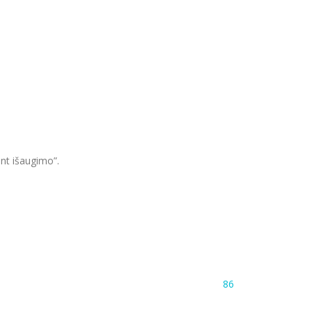
nt išaugimo”.
86
,