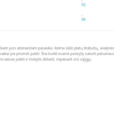
92
,
98
ošiant juos ateinančiam pasauliui. Reima siūlo platų drabužių, avalynė
aikai yra priversti judėti. Štai kodėl esame pasiryžę sukurti patvariaus
s laisvai judėti ir mokytis dirbant, nepaisant oro sąlygų.