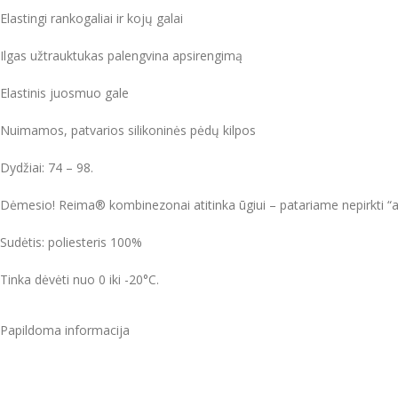
Elastingi rankogaliai ir kojų galai
Ilgas užtrauktukas palengvina apsirengimą
Elastinis juosmuo gale
Nuimamos, patvarios silikoninės pėdų kilpos
Dydžiai: 74 – 98.
Dėmesio! Reima® kombinezonai atitinka ūgiui – patariame nepirkti “a
Sudėtis: poliesteris 100%
Tinka dėvėti nuo 0 iki -20°C.
Papildoma informacija