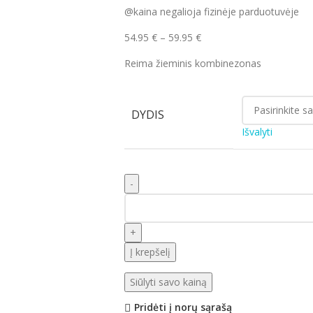
@kaina negalioja fizinėje parduotuvėje
54.95
€
–
59.95
€
Reima žieminis kombinezonas
DYDIS
Išvalyti
Į krepšelį
Siūlyti savo kainą
Pridėti į norų sąrašą