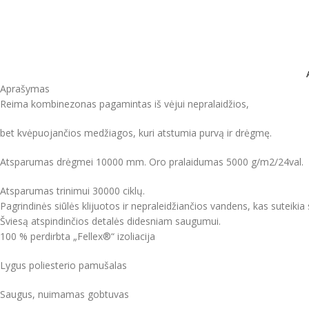
Aprašymas
Reima kombinezonas pagamintas iš vėjui nepralaidžios,
bet kvėpuojančios medžiagos, kuri atstumia purvą ir drėgmę.
Atsparumas drėgmei 10000 mm. Oro pralaidumas 5000 g/m2/24val.
Atsparumas trinimui 30000 ciklų.
Pagrindinės siūlės klijuotos ir nepraleidžiančios vandens, kas suteik
Šviesą atspindinčios detalės didesniam saugumui.
100 % perdirbta „Fellex®“ izoliacija
Lygus poliesterio pamušalas
Saugus, nuimamas gobtuvas