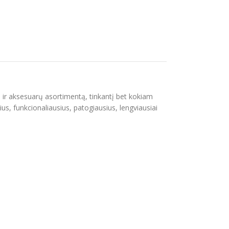
s ir aksesuarų asortimentą, tinkantį bet kokiam
ius, funkcionaliausius, patogiausius, lengviausiai