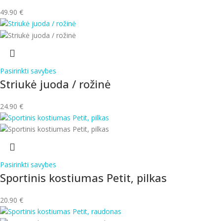
49.90
€
Pasirinkti savybes
Striukė juoda / rožinė
24.90
€
Pasirinkti savybes
Sportinis kostiumas Petit, pilkas
20.90
€