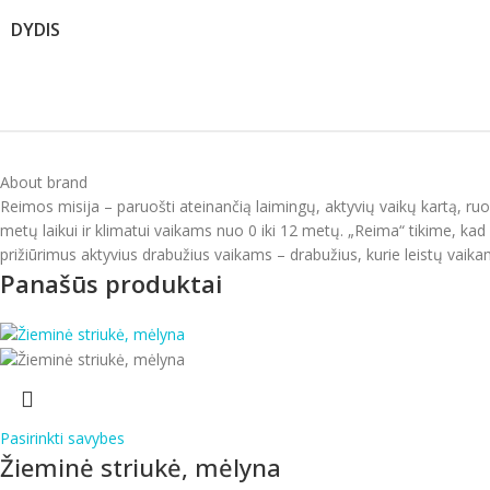
DYDIS
About brand
Reimos misija – paruošti ateinančią laimingų, aktyvių vaikų kartą, ru
metų laikui ir klimatui vaikams nuo 0 iki 12 metų. „Reima“ tikime, kad v
prižiūrimus aktyvius drabužius vaikams – drabužius, kurie leistų vaikam
Panašūs produktai
Pasirinkti savybes
Žieminė striukė, mėlyna