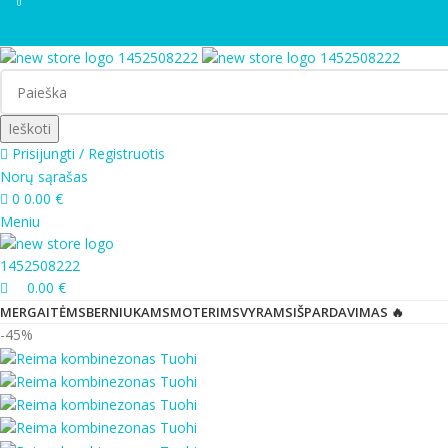
0
Ieškoti
Prisijungti / Registruotis
Norų sąrašas
0
0.00
€
Meniu
0.00
€
MERGAITĖMS
BERNIUKAMS
MOTERIMS
VYRAMS
IŠPARDAVIMAS 🔥
-45%