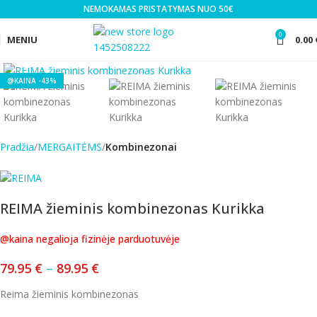
NEMOKAMAS PRISTATYMAS NUO 50€
0
MENIU
0.00
Click to enlarge
-43%
Pradžia
MERGAITĖMS
Kombinezonai
REIMA žieminis kombinezonas Kurikka
@kaina negalioja fizinėje parduotuvėje
79.95
€
–
89.95
€
Reima žieminis kombinezonas