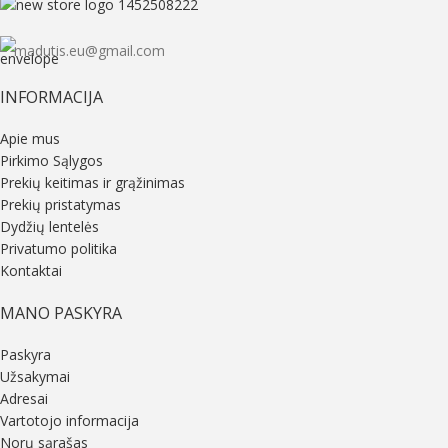
madutis.eu@gmail.com
INFORMACIJA
Apie mus
Pirkimo Sąlygos
Prekių keitimas ir grąžinimas
Prekių pristatymas
Dydžių lentelės
Privatumo politika
Kontaktai
MANO PASKYRA
Paskyra
Užsakymai
Adresai
Vartotojo informacija
Norų sąrašas