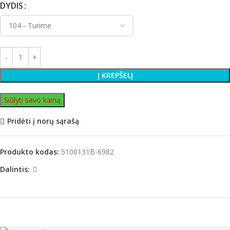
DYDIS
Į KREPŠELĮ
Siūlyti savo kainą
Pridėti į norų sąrašą
Produkto kodas:
5100131B-6982
Dalintis: