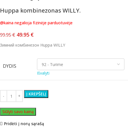
Huppa kombinezonas WILLY.
@kaina negalioja fizinėje parduotuvėje
49.95
€
99.95
€
Зимний комбинезон Huppa WILLY
DYDIS
Išvalyti
Į KREPŠELĮ
Siūlyti savo kainą
Pridėti į norų sąrašą