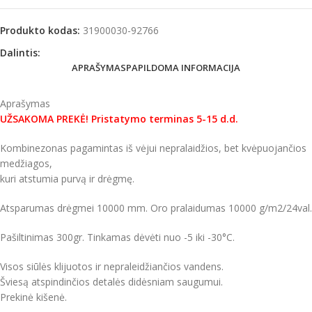
Produkto kodas:
31900030-92766
Dalintis:
APRAŠYMAS
PAPILDOMA INFORMACIJA
Aprašymas
UŽSAKOMA PREKĖ! Pristatymo terminas 5-15 d.d.
Kombinezonas pagamintas iš vėjui nepralaidžios, bet kvėpuojančios
medžiagos,
kuri atstumia purvą ir drėgmę.
Atsparumas drėgmei 10000 mm. Oro pralaidumas 10000 g/m2/24val.
Pašiltinimas 300gr. Tinkamas dėvėti nuo -5 iki -30°C.
Visos siūlės klijuotos ir nepraleidžiančios vandens.
Šviesą atspindinčios detalės didėsniam saugumui.
Prekinė kišenė.