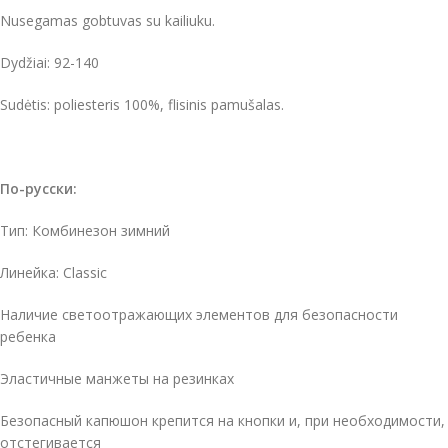
Nusegamas gobtuvas su kailiuku.
Dydžiai: 92-140
Sudėtis: poliesteris 100%, flisinis pamušalas.
По-русски:
Тип: Комбинезон зимний
Линейка: Classic
Наличие светоотражающих элементов для безопасности
ребенка
Эластичные манжеты на резинках
Безопасный капюшон крепится на кнопки и, при необходимости,
отстегивается