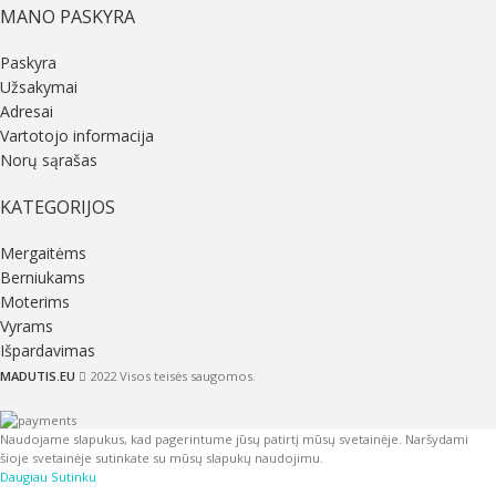
MANO PASKYRA
Paskyra
Užsakymai
Adresai
Vartotojo informacija
Norų sąrašas
KATEGORIJOS
Mergaitėms
Berniukams
Moterims
Vyrams
Išpardavimas
MADUTIS.EU
2022 Visos teisės saugomos.
Naudojame slapukus, kad pagerintume jūsų patirtį mūsų svetainėje. Naršydami
šioje svetainėje sutinkate su mūsų slapukų naudojimu.
Daugiau
Sutinku