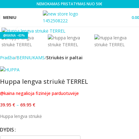
NEMOKAMAS PRISTATYMAS NUO 50€
MENIU
0.0
Click to enlarge
-43%
Pradžia
BERNIUKAMS
Striukės ir paltai
Huppa lengva striukė TERREL
@kaina negalioja fizinėje parduotuvėje
39.95
€
–
69.95
€
Huppa lengva striukė
DYDIS