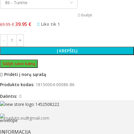
Išvalyti
39.95
€
Liko tik 1
69.95
€
Į KREPŠELĮ
Siūlyti savo kainą
Pridėti į norų sąrašą
Produkto kodas:
18150004-00086-86
Dalintis:
madutis.eu@gmail.com
INFORMACIJA