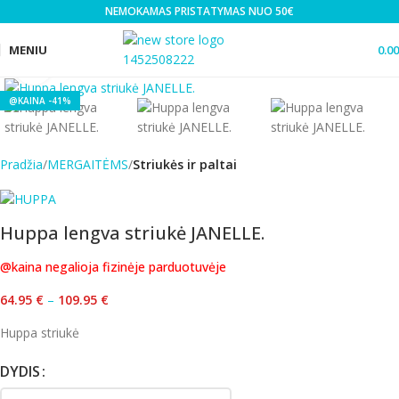
NEMOKAMAS PRISTATYMAS NUO 50€
MENIU
0.0
Click to enlarge
-41%
Pradžia
MERGAITĖMS
Striukės ir paltai
Huppa lengva striukė JANELLE.
@kaina negalioja fizinėje parduotuvėje
64.95
€
–
109.95
€
Huppa striukė
DYDIS