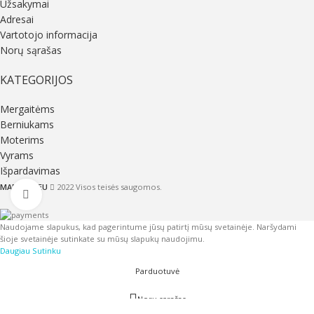
Užsakymai
Adresai
Vartotojo informacija
Norų sąrašas
KATEGORIJOS
Mergaitėms
Berniukams
Moterims
Vyrams
Išpardavimas
MADUTIS.EU
2022 Visos teisės saugomos.
Click to enlarge
Naudojame slapukus, kad pagerintume jūsų patirtį mūsų svetainėje. Naršydami
šioje svetainėje sutinkate su mūsų slapukų naudojimu.
Daugiau
Sutinku
Parduotuvė
Norų sąrašas