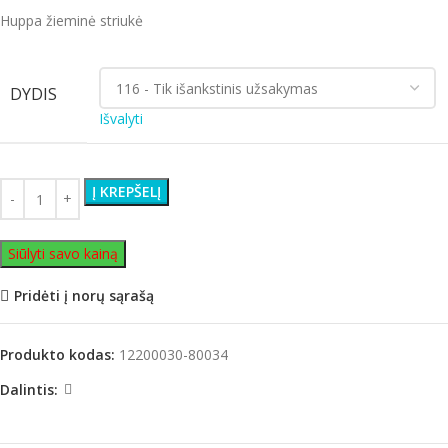
Huppa žieminė striukė
DYDIS
Išvalyti
Į KREPŠELĮ
Siūlyti savo kainą
Pridėti į norų sąrašą
Produkto kodas:
12200030-80034
Dalintis: