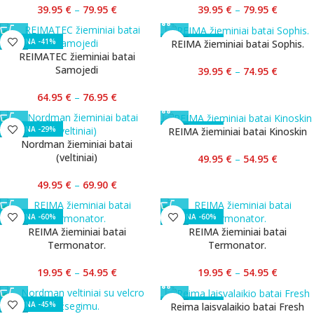
39.95
€
–
79.95
€
39.95
€
–
79.95
€
-41%
-43%
REIMA žieminiai batai Sophis.
REIMATEC žieminiai batai
Samojedi
39.95
€
–
74.95
€
64.95
€
–
76.95
€
-29%
-44%
REIMA žieminiai batai Kinoskin
Nordman žieminiai batai
(veltiniai)
49.95
€
–
54.95
€
49.95
€
–
69.90
€
-60%
-60%
REIMA žieminiai batai
REIMA žieminiai batai
Termonator.
Termonator.
19.95
€
–
54.95
€
19.95
€
–
54.95
€
-45%
-55%
Reima laisvalaikio batai Fresh