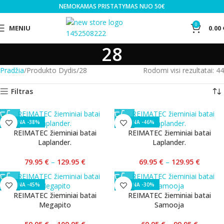
NEMOKAMAS PRISTATYMAS NUO 50€
0
MENIU
0.00
28
Pradžia
Produkto Dydis
28
Rodomi visi rezultatai: 44
Filtras
-38%
-46%
REIMATEC žieminiai batai
REIMATEC žieminiai batai
Laplander.
Laplander.
79.95
€
–
129.95
€
69.95
€
–
129.95
€
-45%
-30%
REIMATEC žieminiai batai
REIMATEC žieminiai batai
Megapito
Samooja