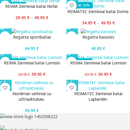
-40%
-56%
REIMA žieminiai batai Nefar.
REIMATEC žieminiai batai Dome.
29.95
€
–
49.95
€
34.95
€
–
49.95
€
Regatta sportbačiai
Regatta basutės
44.95
€
40.00
€
-43%
-43%
REIMA žieminiai batai Lumisin
REIMA žieminiai batai Lumisin
39.95
€
39.95
€
69.95
€
69.95
€
Nordman veltiniai su
REIMATEC žieminiai batai
užtrauktukais.
Laplander.
39.95
€
madutis.eu@gmail.com