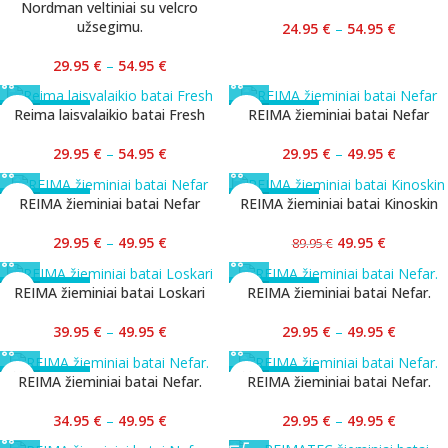
Nordman veltiniai su velcro
užsegimu.
24.95
€
–
54.95
€
29.95
€
–
54.95
€
-45%
-40%
Reima laisvalaikio batai Fresh
REIMA žieminiai batai Nefar
29.95
€
–
54.95
€
29.95
€
–
49.95
€
-40%
-44%
REIMA žieminiai batai Nefar
REIMA žieminiai batai Kinoskin
29.95
€
–
49.95
€
49.95
€
89.95
€
-43%
-40%
REIMA žieminiai batai Loskari
REIMA žieminiai batai Nefar.
39.95
€
–
49.95
€
29.95
€
–
49.95
€
-30%
-40%
REIMA žieminiai batai Nefar.
REIMA žieminiai batai Nefar.
34.95
€
–
49.95
€
29.95
€
–
49.95
€